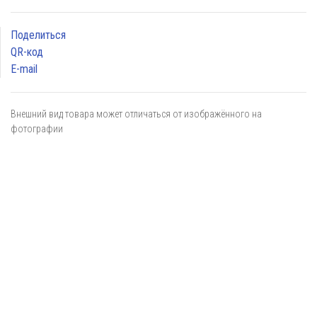
Поделиться
QR-код
E-mail
Внешний вид товара может отличаться от изображённого на
фотографии
Я даю
согласие
на обработку персональных данных в
соответствии с
политикой обработки персональных данных