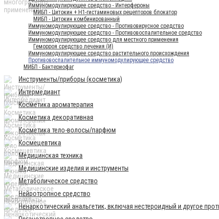
Иммуномодулирующее средство - Интерфероны
МИБП - Цитокин + Н1-гистаминовых рецепторов блокатор
МИБП - Цитокин комбинированный
Иммуномодулирующее средство - Противовирусное средство
Иммуномодулирующее средство - Противовоспалительное средство
Иммуномодулирующее средство для местного применения
Геморроя средство лечения (И)
Иммуномодулирующее средство растительного происхождения
Противовоспалительное иммуномодулирующее средство
МИБП - Бактериофаг
Инструменты/приборы (косметика)
Интермедиант
Косметика ароматерапия
Косметика декоративная
Косметика тело-волосы/парфюм
Космецевтика
Медицинская техника
Медицинские изделия и инструменты
Метаболическое средство
Нейротропное средство
Ненаркотический анальгетик, включая нестероидный и другое про
Органотропное средство