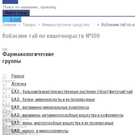
Каталог
Найти товар
0 руб.
Главная
Товары
Иммунотропное средство
Вобэнзим таб по 
Вобэнзим таб по кишечнораств №100
Фармакологические
группы
Разное
Аптечка
БАД - бальзам/взвар/лекарственные растения (сбор)/фиточай/чай
БАД - белки, аминокислоты и их производные
БАД - витаминно-минеральные комплексы
БАД - витамины, витаминоподобные вещества и коферменты
БАД - жиры, жироподобные вещества и их производные
БАД - макро- и микроэлементы