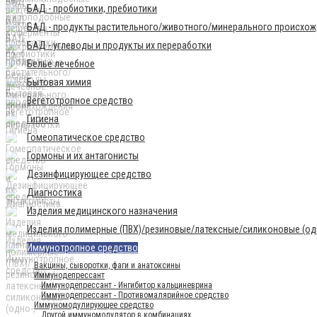
БАД - пробиотики, пребиотики
БАД - продукты растительного/животного/минерального происхо
БАД - углеводы и продукты их переработки
Бельё лечебное
Бытовая химия
Вегетотропное средство
Гигиена
Гомеопатическое средство
Гормоны и их антагонисты
Дезинфицирующее средство
Диагностика
Изделия медицинского назначения
Изделия полимерные (ПВХ)/резиновые/латексные/силиконовые (одн
Иммунотропное средство
Вакцины, сыворотки, фаги и анатоксины
Иммунодепрессант
Иммунодепрессант - Ингибитор кальциневрина
Иммунодепрессант - Противомалярийное средство
Иммуномодулирующее средство
Другой иммуномодулятор в комбинациях