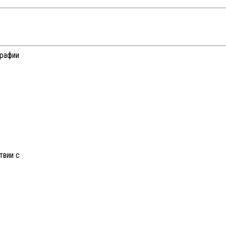
графии
твии с