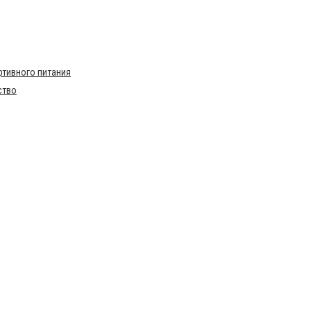
тивного питания
ство