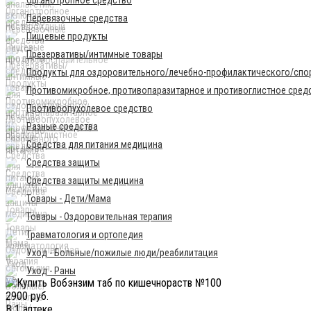
Перевязочные средства
Пищевые продукты
Презервативы/интимные товары
Продукты для оздоровительного/лечебно-профилактического/спор
Противомикробное, противопаразитарное и противоглистное сред
Противоопухолевое средство
Разные средства
Средства для питания медицина
Средства защиты
Средства защиты медицина
Товары - Дети/Мама
Товары - Оздоровительная терапия
Травматология и ортопедия
Уход - Больные/пожилые люди/реабилитация
Уход - Раны
2900 руб.
В 1 аптеке