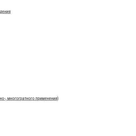
ждения
о-, многогратного применения)