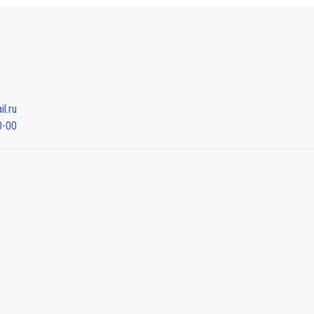
l.ru
0-00
Мы будем показывать аптеки для вашего города