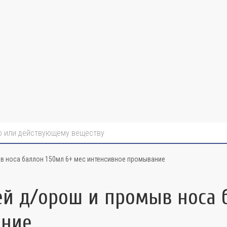
в носа баллон 150мл 6+ мес интенсивное промывание
й д/орош и промыв носа б
ание