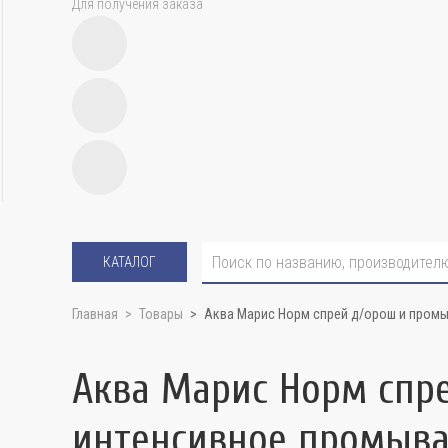
Для получения заказа
КАТАЛОГ
Главная
Товары
Аква Марис Норм спрей д/орош и промы
Аква Марис Норм спре
интенсивное промыв