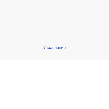
Управление
Мы будем показывать аптеки 
вашего города
Выбор отделения для получения за
птека Армед ул. Гагарина