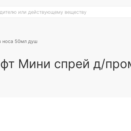
в носа 50мл душ
фт Мини спрей д/про