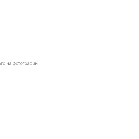
ого на фотографии
Я даю
согласие
на обработку персональных данных в соответств