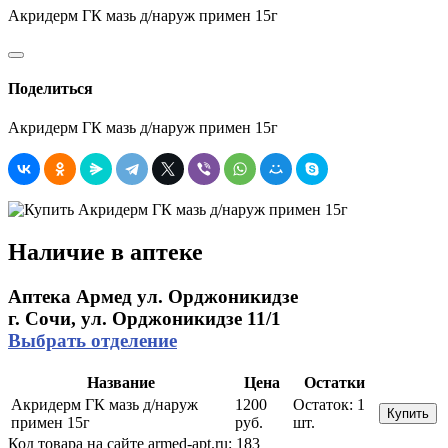
Акридерм ГК мазь д/наруж примен 15г
Поделиться
Акридерм ГК мазь д/наруж примен 15г
Наличие в аптеке
Аптека Армед ул. Орджоникидзе
г. Сочи, ул. Орджоникидзе 11/1
Выбрать отделение
Название
Цена
Остатки
Акридерм ГК мазь д/наруж
1200
Остаток:
1
Купить
примен 15г
руб.
шт.
Код товара на сайте armed-apt.ru:
183