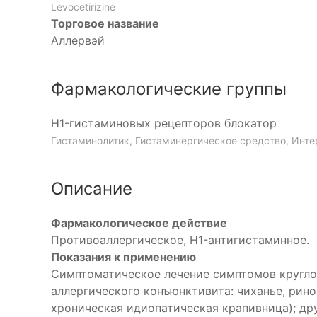
Levocetirizine
Торговое название
Аллервэй
Фармакологические группы
H1-гистаминовых рецепторов блокатор
Гистаминолитик, Гистаминергическое средство, Инт
Описание
Фармакологическое действие
Противоаллергическое, H1-антигистаминное.
Показания к применению
Симптоматическое лечение симптомов круглог
аллергического конъюнктивита: чиханье, ринор
хроническая идиопатическая крапивница); др