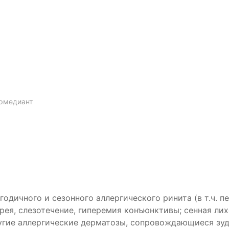
ермедиант
одичного и сезонного аллергического ринита (в т.ч. 
ея, слезотечение, гиперемия конъюнктивы; сенная лихо
угие аллергические дерматозы, сопровождающиеся зуд