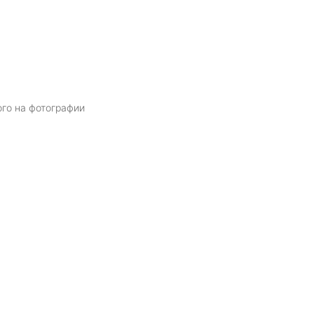
ого на фотографии
Я даю
согласие
на обработку персональных данных в соответств
политикой обработки персональных данных
ОТПРАВИТЬ