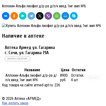
Аллокин-Альфа лиофил д/р-ра д/п/к введ 1мг амп №6
Наличие в аптеке
Аптека Армед ул. Гагарина
г. Сочи, ул. Гагарина 19А
ВЫБРАТЬ ОТДЕЛЕНИЕ
Название
Цена
Остатки
Аллокин-Альфа лиофил д/р-ра д/
8900
Остатки:
Купить
п/к введ 1мг амп №6
руб.
4 шт.
Код товара на сайте armed-apt.ru:
226
© 2026 Аптека «АРМЕД»
Как делать заказ