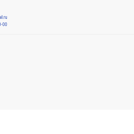
l.ru
0-00
Мы будем показывать аптеки для вашего города