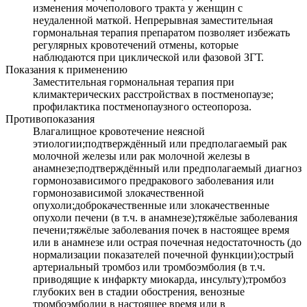
изменения мочеполового тракта у женщин с
неудаленной маткой. Непрерывная заместительная
гормональная терапия препаратом позволяет избежать
регулярных кровотечений отмены, которые
наблюдаются при циклической или фазовой ЗГТ.
Показания к применению
Заместительная гормональная терапия при
климактерических расстройствах в постменопаузе;
профилактика постменопаузного остеопороза.
Противопоказания
Влагалищное кровотечение неясной
этиологии;подтверждённый или предполагаемый рак
молочной железы или рак молочной железы в
анамнезе;подтверждённый или предполагаемый диагноз
гормонозависимого предракового заболевания или
гормонозависимой злокачественной
опухоли;доброкачественные или злокачественные
опухоли печени (в т.ч. в анамнезе);тяжёлые заболевания
печени;тяжёлые заболевания почек в настоящее время
или в анамнезе или острая почечная недостаточность (до
нормализации показателей почечной функции);острый
артериальный тромбоз или тромбоэмболия (в т.ч.
приводящие к инфаркту миокарда, инсульту);тромбоз
глубоких вен в стадии обострения, венозные
тромбоэмболии в настоящее время или в