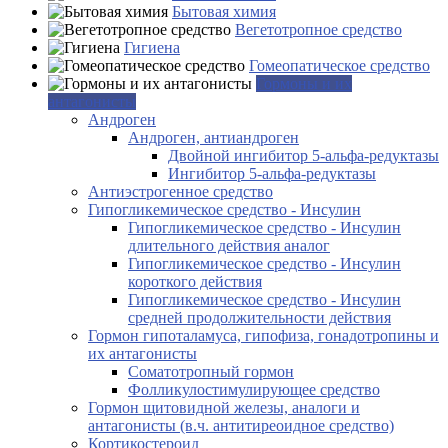
Бытовая химия
Вегетотропное средство
Гигиена
Гомеопатическое средство
Гормоны и их
антагонисты
Андроген
Андроген, антиандроген
Двойной ингибитор 5-альфа-редуктазы
Ингибитор 5-альфа-редуктазы
Антиэстрогенное средство
Гипогликемическое средство - Инсулин
Гипогликемическое средство - Инсулин
длительного действия аналог
Гипогликемическое средство - Инсулин
короткого действия
Гипогликемическое средство - Инсулин
средней продолжительности действия
Гормон гипоталамуса, гипофиза, гонадотропины и
их антагонисты
Соматотропный гормон
Фолликулостимулирующее средство
Гормон щитовидной железы, аналоги и
антагонисты (в.ч. антитиреоидное средство)
Кортикостероид