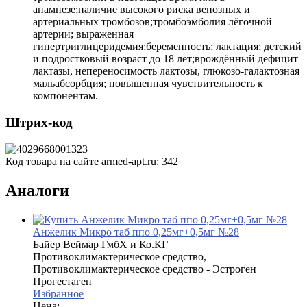
анамнезе;наличие высокого риска венозных и
артериальных тромбозов;тромбоэмболия лёгочной
артерии; выраженная
гипертриглицеридемия;беременность; лактация; детский
и подростковый возраст до 18 лет;врождённый дефицит
лактазы, непереносимость лактозы, глюкозо-галактозная
мальабсорбция; повышенная чувствительность к
компонентам.
Штрих-код
Код товара на сайте armed-apt.ru:
342
Аналоги
Анжелик Микро таб ппо 0,25мг+0,5мг №28
Байер Веймар ГмбХ и Ко.КГ
Противоклимактерическое средство,
Противоклимактерическое средство - Эстроген +
Прогестаген
Избранное
Цена: