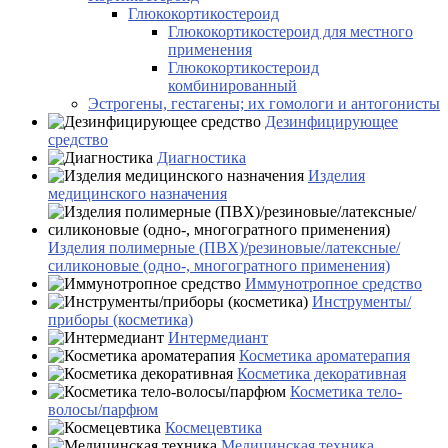
Глюкокортикостероид
Глюкокортикостероид для местного
применения
Глюкокортикостероид
комбинированный
Эстрогены, гестагены; их гомологи и антогонисты
Дезинфицирующее
средство
Диагностика
Изделия
медицинского назначения
Изделия полимерные (ПВХ)/резиновые/латексные/
силиконовые (одно-, многогратного применения)
Иммунотропное средство
Инструменты/
приборы (косметика)
Интермедиант
Косметика ароматерапия
Косметика декоративная
Косметика тело-
волосы/парфюм
Космецевтика
Медицинская техника