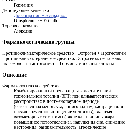
Германия
Действующее вещество
Дроспиренон + Эстрадиол
Drospirenone + Estradiol
Торговое название
Анжелик
Фармакологические группы
Противоклимактерическое средство - Эстроген + Прогестаген
Противоклимактерическое средство, Эстрогены, гестагены;
их гомологи и антогонисты, Гормоны и их антагонисты
Описание
Фармакологическое действие
Комбинированный препарат для заместительной
гормональной терапии (ЗГТ) при климактерических
расстройствах в постменопаузном периоде
(естественная менопауза, гипогонадизм, кастрация или
преждевременное истощение яичников), включая
вазомоторные симптомы (такие как приливы жара,
повышенное потоотделение), нарушения сна, снижение
настроения, раздражительность, атрофические