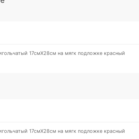
зе
игольчатый 17смX28см на мягк подложке красный
игольчатый 17смX28см на мягк подложке красный