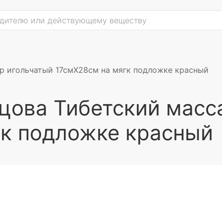
р игольчатый 17смX28см на мягк подложке красный
цова Тибетский масс
гк подложке красный