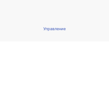
Управление
Мы будем показывать аптеки 
вашего города
Выбор отделения для получения за
птека Армед ул. Гагарина
 Сочи, ул. Гагарина 19А
ыбрать
птека Армед ул. Орджоникидзе