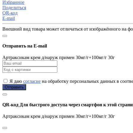
Избранное
Поделиться
QR-код
E-mail
Внешний вид товара может отличаться от изображённого на ф
Отправить на E-mail
Артраксикам крем д/наруж примен 30мг/г+100мг/г 30г
Я даю
согласие
на обработку персональных данных в соотв
Отправить
QR-код
Для быстрого доступа через смартфон к этой страни
Артраксикам крем д/наруж примен 30мг/г+100мг/г 30г