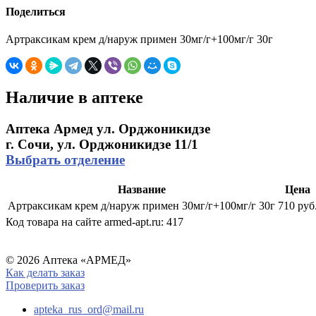
Поделиться
Артраксикам крем д/наруж примен 30мг/г+100мг/г 30г
Наличие в аптеке
Аптека Армед ул. Орджоникидзе
г. Сочи, ул. Орджоникидзе 11/1
Выбрать отделение
Название
Цена
Артраксикам крем д/наруж примен 30мг/г+100мг/г 30г
710 руб
Код товара на сайте armed-apt.ru:
417
© 2026 Аптека «АРМЕД»
Как делать заказ
Проверить заказ
apteka_rus_ord@mail.ru