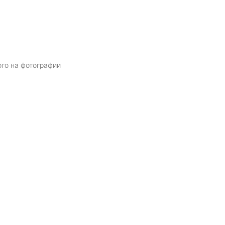
ого на фотографии
Я даю
согласие
на обработку персональных данных в соответств
политикой обработки персональных данных
ОТПРАВИТЬ