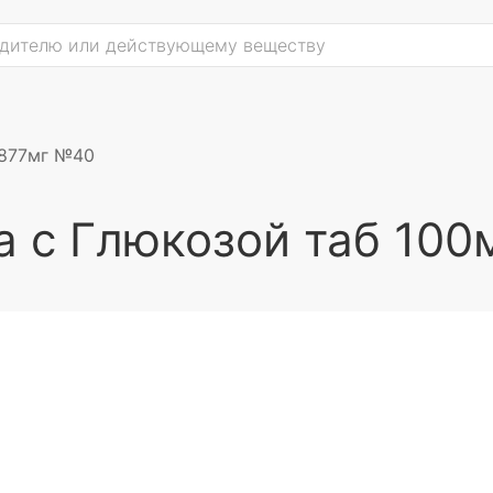
+877мг №40
а с Глюкозой таб 10