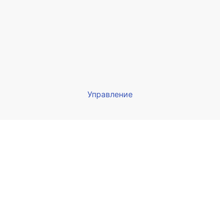
Управление
Мы будем показывать аптеки 
вашего города
Выбор отделения для получения за
птека Армед ул. Гагарина