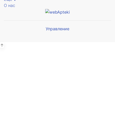
О нас
Управление
Мы будем
показывать аптеки для вашего
города
↑
Выбор отделения для
получения заказа
Аптека Армед ул. Гагарина
г. Сочи, ул. Гагарина 19А