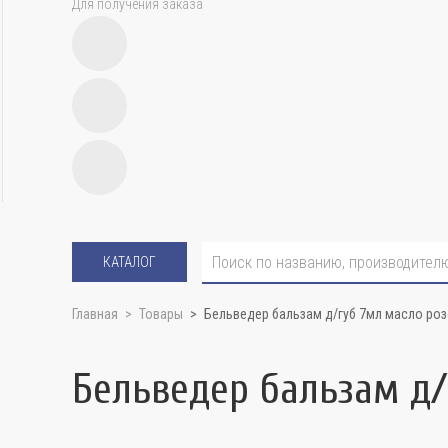
Для получения заказа
КАТАЛОГ
Главная
Товары
Бельведер бальзам д/губ 7мл масло ро
Бельведер бальзам д/