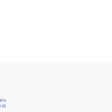
l.ru
0-00