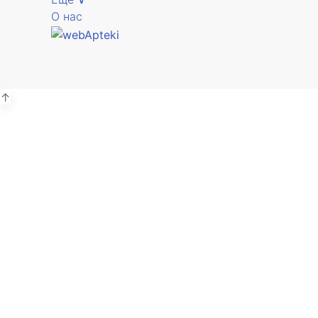
О нас
↑
А
г.
В
А
г.
В