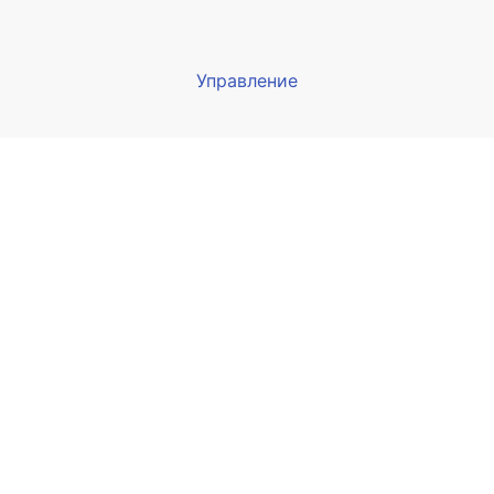
Управление
Мы будем показывать аптеки 
вашего города
Выбор отделения для получения за
птека Армед ул. Гагарина
 Сочи, ул. Гагарина 19А
ыбрать
птека Армед ул. Орджоникидзе
 Сочи, ул. Орджоникидзе 11/1
ыбрать