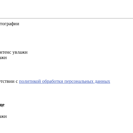
отографии
лажн
етствии с
политикой обработки персональных данных
це
лажн