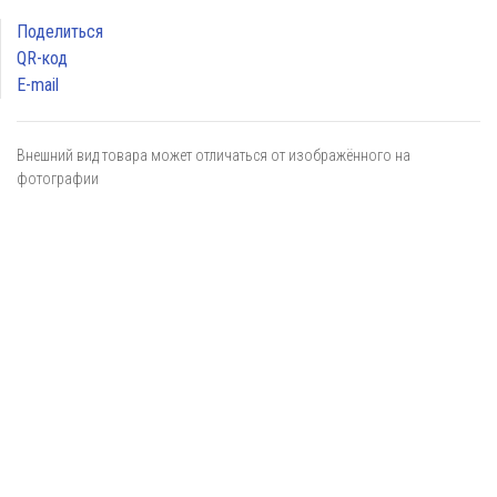
Поделиться
QR-код
E-mail
Внешний вид товара может отличаться от изображённого на
фотографии
Я даю
согласие
на обработку персональных данных в
соответствии с
политикой обработки персональных данных
ОТПРАВИТЬ