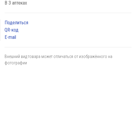
В 3 аптеках
Поделиться
QR-код
E-mail
Внешний вид товара может отличаться от изображённого на
фотографии
Я даю
согласие
на обработку персональных данных в