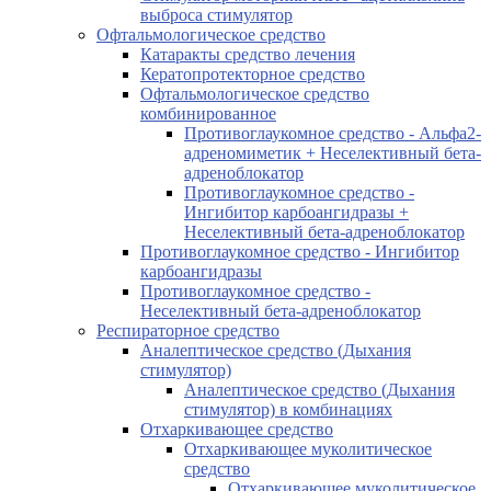
выброса стимулятор
Офтальмологическое средство
Катаракты средство лечения
Кератопротекторное средство
Офтальмологическое средство
комбинированное
Противоглаукомное средство - Альфа2-
адреномиметик + Неселективный бета-
адреноблокатор
Противоглаукомное средство -
Ингибитор карбоангидразы +
Неселективный бета-адреноблокатор
Противоглаукомное средство - Ингибитор
карбоангидразы
Противоглаукомное средство -
Неселективный бета-адреноблокатор
Респираторное средство
Аналептическое средство (Дыхания
стимулятор)
Аналептическое средство (Дыхания
стимулятор) в комбинациях
Отхаркивающее средство
Отхаркивающее муколитическое
средство
Отхаркивающее муколитическое