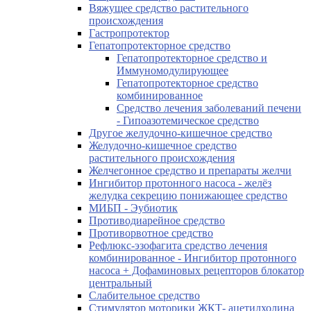
Вяжущее средство растительного
происхождения
Гастропротектор
Гепатопротекторное средство
Гепатопротекторное средство и
Иммуномодулирующее
Гепатопротекторное средство
комбинированное
Средство лечения заболеваний печени
- Гипоазотемическое средство
Другое желудочно-кишечное средство
Желудочно-кишечное средство
растительного происхождения
Желчегонное средство и препараты желчи
Ингибитор протонного насоса - желёз
желудка секрецию понижающее средство
МИБП - Эубиотик
Противодиарейное средство
Противорвотное средство
Рефлюкс-эзофагита средство лечения
комбинированное - Ингибитор протонного
насоса + Дофаминовых рецепторов блокатор
центральный
Слабительное средство
Стимулятор моторики ЖКТ- ацетилхолина