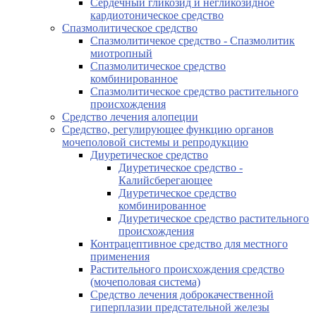
Сердечный гликозид и негликозидное
кардиотоническое средство
Спазмолитическое средство
Спазмолитичекое средство - Спазмолитик
миотропный
Спазмолитическое средство
комбинированное
Спазмолитическое средство растительного
происхождения
Средство лечения алопеции
Средство, регулирующее функцию органов
мочеполовой системы и репродукцию
Диуретическое средство
Диуретическое средство -
Калийсберегающее
Диуретическое средство
комбинированное
Диуретическое средство растительного
происхождения
Контрацептивное средство для местного
применения
Растительного происхождения средство
(мочеполовая система)
Средство лечения доброкачественной
гиперплазии предстательной железы