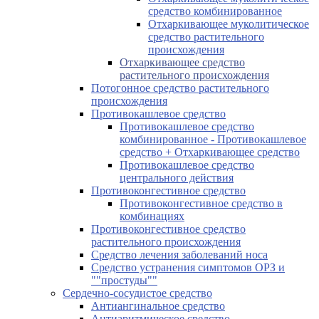
средство комбинированное
Отхаркивающее муколитическое
средство растительного
происхождения
Отхаркивающее средство
растительного происхождения
Потогонное средство растительного
происхождения
Противокашлевое средство
Противокашлевое средство
комбинированное - Противокашлевое
средство + Отхаркивающее средство
Противокашлевое средство
центрального действия
Противоконгестивное средство
Противоконгестивное средство в
комбинациях
Противоконгестивное средство
растительного происхождения
Средство лечения заболеваний носа
Средство устранения симптомов ОРЗ и
""простуды""
Сердечно-сосудистое средство
Антиангинальное средство
Антиаритмическое средство