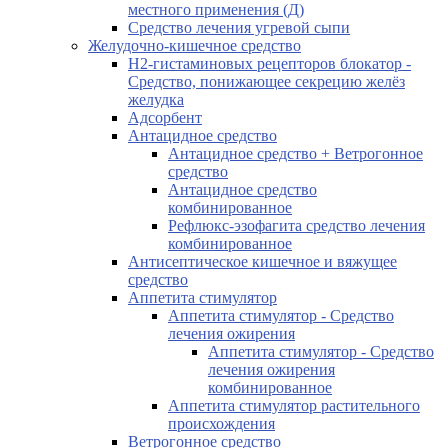
местного применения (Д)
Средство лечения угревой сыпи
Желудочно-кишечное средство
H2-гистаминовых рецепторов блокатор -
Средство, понижающее секрецию желёз
желудка
Адсорбент
Антацидное средство
Антацидное средство + Ветрогонное
средство
Антацидное средство
комбинированное
Рефлюкс-эзофагита средство лечения
комбинированное
Антисептическое кишечное и вяжущее
средство
Аппетита стимулятор
Аппетита стимулятор - Средство
лечения ожирения
Аппетита стимулятор - Средство
лечения ожирения
комбинированное
Аппетита стимулятор растительного
происхождения
Ветрогонное средство