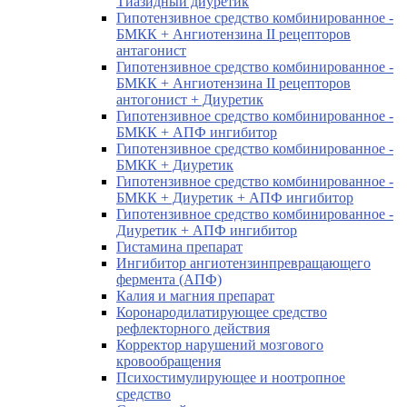
Тиазидный диуретик
Гипотензивное средство комбинированное -
БМКК + Ангиотензина II рецепторов
антагонист
Гипотензивное средство комбинированное -
БМКК + Ангиотензина II рецепторов
антогонист + Диуретик
Гипотензивное средство комбинированное -
БМКК + АПФ ингибитор
Гипотензивное средство комбинированное -
БМКК + Диуретик
Гипотензивное средство комбинированное -
БМКК + Диуретик + АПФ ингибитор
Гипотензивное средство комбинированное -
Диуретик + АПФ ингибитор
Гистамина препарат
Ингибитор ангиотензинпревращающего
фермента (АПФ)
Калия и магния препарат
Коронародилатирующее средство
рефлекторного действия
Корректор нарушений мозгового
кровообращения
Психостимулирующее и ноотропное
средство