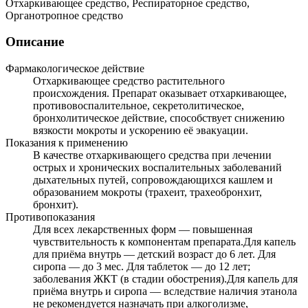
Отхаркивающее средство, Респираторное средство,
Органотропное средство
Описание
Фармакологическое действие
Отхаркивающее средство растительного
происхождения. Препарат оказывает отхаркивающее,
противовоспалительное, секретолитическое,
бронхолитическое действие, способствует снижению
вязкости мокроты и ускорению её эвакуации.
Показания к применению
В качестве отхаркивающего средства при лечении
острых и хронических воспалительных заболеваний
дыхательных путей, сопровождающихся кашлем и
образованием мокроты (трахеит, трахеобронхит,
бронхит).
Противопоказания
Для всех лекарственных форм — повышенная
чувствительность к компонентам препарата.Для капель
для приёма внутрь — детский возраст до 6 лет. Для
сиропа — до 3 мес. Для таблеток — до 12 лет;
заболевания ЖКТ (в стадии обострения).Для капель для
приёма внутрь и сиропа — вследствие наличия этанола
не рекомендуется назначать при алкоголизме,