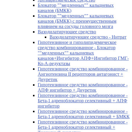
Блокатор ""медленных"" кальциевых
каналов (БМКК)
Блокатор ""медленных"" кальциевых
каналов (БМКК) с преимущественным
влиянием на сосуды головного мозга
Вазодилатирующее средство
Вазодилатирующее средство - Нитрат
Гипотензивное и гиполипидемическое
средство комбинированное - Блокатор
""медленных"" кальциевых
каналов+Ингибитор АПФ+Ингибитор ГМГ-
Ко-А-редуктазы
Гипотензивное средство комбинированное -
Ангиотензина II рецепторов антагонист +
Диуретик
Гипотензивное средство комбинированное -
АПФ ингибитор + Диуретик
Гипотензивное средство комбинированное -
Бета-1 адреноблокатор селективный + АПФ
ингибитор
Гипотензивное средство комбинированное -
Бета-1 адреноблокатор селективный + БМКК
Гипотензивное средство комбинированное -
Бета-1 адреноблокатор селективный +