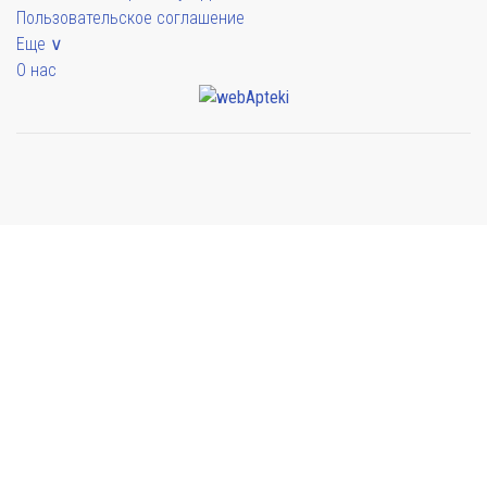
Пользовательское соглашение
Еще ∨
О нас
Мы будем показывать аптеки для вашего города
Выбор отделения для получения заказа
Аптека Армед ул. Гагарина
г. Сочи, ул. Гагарина 19А
Выбрать