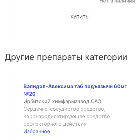
Нет в наличии
КУПИТЬ
Другие препараты категории
ое
Валидол-Авексима таб подъязычн 60мг
№20
ое
Ирбитский химфармзавод ОАО
Сердечно-сосудистое средство,
Коронародилатирующее средство
рефлекторного действия
Избранное