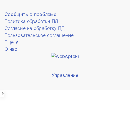
Сообщить о проблеме
Политика обработки ПД
Согласие на обработку ПД
Пользовательское соглашение
е
Еще ∨
О нас
рное
рующее
рное
Управление
Мы будем
показывать аптеки для вашего
ое
города
↑
ское