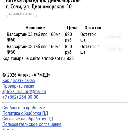
Аптека Армед ул. Дивноморская
г. Сочи, ул. Дивноморская, 10
ВЫБРАТЬ ОТДЕЛЕНИЕ
Название
Цена
Остатки
Валсартан-СЗ таб ппо 160мг
820
Остаток:
1
Купить
№60
руб.
шт.
Валсартан-СЗ таб ппо 160мг
850
Остаток:
1
Купить
№60
руб.
шт.
Код товара на сайте armed-apt.ru:
839
© 2026 Аптека «АРМЕД»
Как делать заказ
Проверить заказ
apteka_rus_ord@mail.ru
+7 (862) 254-00-00
Сообщить о проблеме
Политика обработки ПД
Согласие на обработку ПД
Пользовательское соглашение
Еще ∨