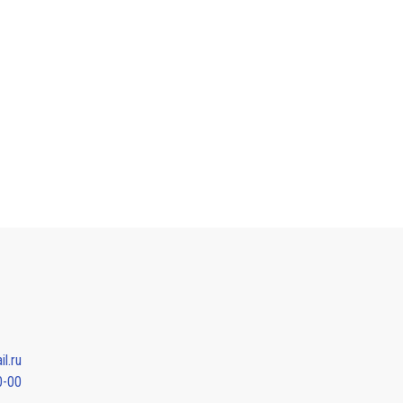
l.ru
0-00