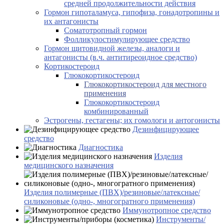
средней продолжительности действия
Гормон гипоталамуса, гипофиза, гонадотропины и
их антагонисты
Соматотропный гормон
Фолликулостимулирующее средство
Гормон щитовидной железы, аналоги и
антагонисты (в.ч. антитиреоидное средство)
Кортикостероид
Глюкокортикостероид
Глюкокортикостероид для местного
применения
Глюкокортикостероид
комбинированный
Эстрогены, гестагены; их гомологи и антогонисты
Дезинфицирующее
средство
Диагностика
Изделия
медицинского назначения
Изделия полимерные (ПВХ)/резиновые/латексные/
силиконовые (одно-, многогратного применения)
Иммунотропное средство
Инструменты/