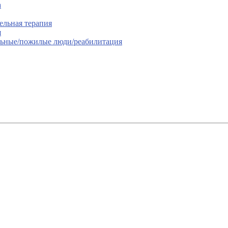
а
ельная терапия
я
льные/пожилые люди/реабилитация