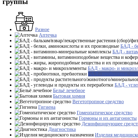
группы
Разное
Аптечка
БАД - б
БАД - вита
БАД - макро- и микроэ
БАД - пробиотики, пр
БАД - угле
Бельё лечебное
Бытовая химия
Вегетотропное средство
Гигиена
Гомеопатическое средство
Гормоны и их антагонисты
Дезинфицирующее средст
Диагностика
Изделия медицинско