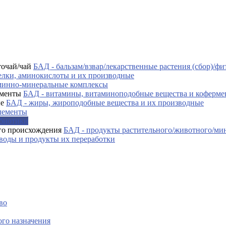
БАД - бальзам/взвар/лекарственные растения (сбор)/фи
елки, аминокислоты и их производные
минно-минеральные комплексы
БАД - витамины, витаминоподобные вещества и коферм
БАД - жиры, жироподобные вещества и их производные
лементы
ебиотики
БАД - продукты растительного/животного/ми
воды и продукты их переработки
во
го назначения