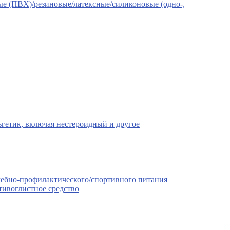
е (ПВХ)/резиновые/латексные/силиконовые (одно-,
гетик, включая нестероидный и другое
чебно-профилактического/спортивного питания
тивоглистное средство