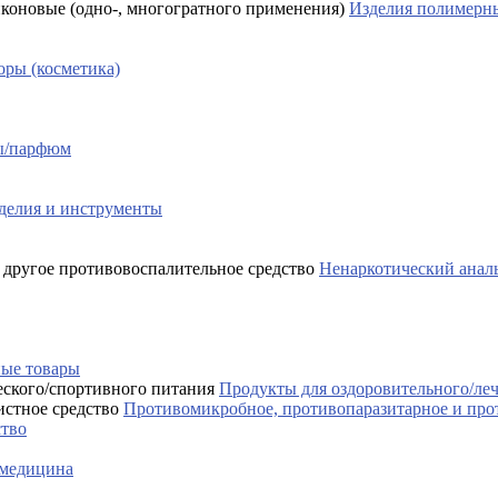
Изделия полимерны
ры (косметика)
сы/парфюм
делия и инструменты
Ненаркотический аналь
ые товары
Продукты для оздоровительного/ле
Противомикробное, противопаразитарное и про
ство
 медицина