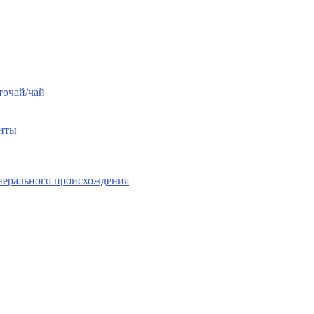
точай/чай
енты
нерального происхождения