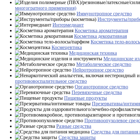
многогратного применения)
Иммунотропное средство
Инструменты/прибо
Интермедиант
Косметика ароматерапия
Косметика декоративная
Косметика тело-воло
Космецевтика
Медицинская техника
Медицинские из
Метаболическое средство
Нейротропное средство
противовоспалительное средство
Органотропное средство
Перевязочные средства
Пищевые продукты
Презервативы/интимн
Противоопухолевое сред
Разные средства
Средства для питания
Средства защиты