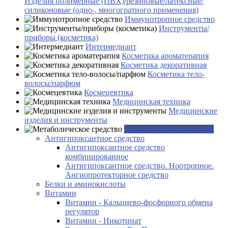
Изделия полимерные (ПВХ)/резиновые/латексные/
силиконовые (одно-, многогратного применения)
Иммунотропное средство
Инструменты/
приборы (косметика)
Интермедиант
Косметика ароматерапия
Косметика декоративная
Косметика тело-
волосы/парфюм
Космецевтика
Медицинская техника
Медицинские
изделия и инструменты
Метаболическое средство
Антигипоксантное средство
Антигипоксантное средство
комбинированное
Антигипоксантное средство. Ноотропное.
Ангиопротекторное средство
Белки и аминокислоты
Витамин
Витамин - Кальциево-фосфорного обмена
регулятор
Витамин - Никотинат