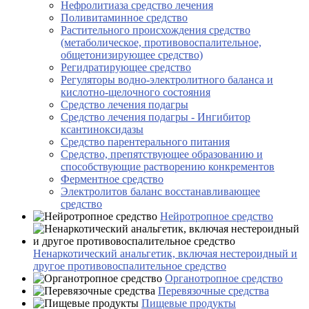
Нефролитиаза средство лечения
Поливитаминное средство
Растительного происхождения средство
(метаболическое, противовоспалительное,
общетонизирующее средство)
Регидратирующее средство
Регуляторы водно-электролитного баланса и
кислотно-щелочного состояния
Средство лечения подагры
Средство лечения подагры - Ингибитор
ксантиноксидазы
Средство парентерального питания
Средство, препятствующее образованию и
способствующие растворению конкрементов
Ферментное средство
Электролитов баланс восстанавливающее
средство
Нейротропное средство
Ненаркотический анальгетик, включая нестероидный и
другое противовоспалительное средство
Органотропное средство
Перевязочные средства
Пищевые продукты