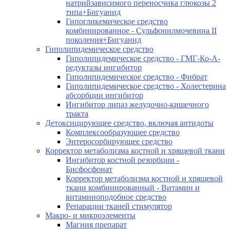
натрийзависимого переносчика глюкозы 2
типа+Бигуанид
Гипогликемическое средство
комбинированное - Сульфонилмочевина II
поколения+Бигуанид
Гиполипидемическое средство
Гиполипидемическое средство - ГМГ-Ко-А-
редуктазы ингибитор
Гиполипидемическое средство - Фибрат
Гиполипидемическое средство - Холестерина
абсорбции ингибитор
Ингибитор липаз желудочно-кишечного
тракта
Детоксицирующее средство, включая антидоты
Комплексообразующее средство
Энтеросорбирующее средство
Корректор метаболизма костной и хрящевой ткани
Ингибитор костной резорбции -
Бисфосфонат
Корректор метаболизма костной и хрящевой
ткани комбинированный - Витамин и
витаминоподобное средство
Репарации тканей стимулятор
Макро- и микроэлементы
Магния препарат