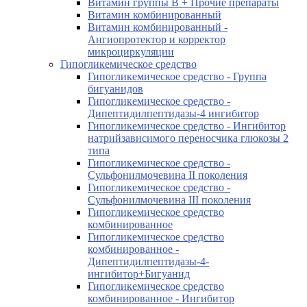
Витамин группы B + Прочие препараты
Витамин комбинированный
Витамин комбинированный -
Ангиопротектор и корректор
микроциркуляции
Гипогликемическое средство
Гипогликемическое средство - Группа
бигуанидов
Гипогликемическое средство -
Дипептидилпептидазы-4 ингибитор
Гипогликемическое средство - Ингибитор
натрийзависимого переносчика глюкозы 2
типа
Гипогликемическое средство -
Сульфонилмочевина II поколения
Гипогликемическое средство -
Сульфонилмочевина III поколения
Гипогликемическое средство
комбинированное
Гипогликемическое средство
комбинированное -
Дипептидилпептидазы-4-
ингибитор+Бигуанид
Гипогликемическое средство
комбинированное - Ингибитор