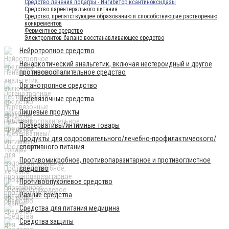
Средство лечения подагры - Ингибитор ксантиноксидазы
Средство парентерального питания
Средство, препятствующее образованию и способствующие растворению
конкрементов
Ферментное средство
Электролитов баланс восстанавливающее средство
Нейротропное средство
Ненаркотический анальгетик, включая нестероидный и другое
противовоспалительное средство
Органотропное средство
Перевязочные средства
Пищевые продукты
Презервативы/интимные товары
Продукты для оздоровительного/лечебно-профилактического/
спортивного питания
Противомикробное, противопаразитарное и противоглистное
средство
Противоопухолевое средство
Разные средства
Средства для питания медицина
Средства защиты