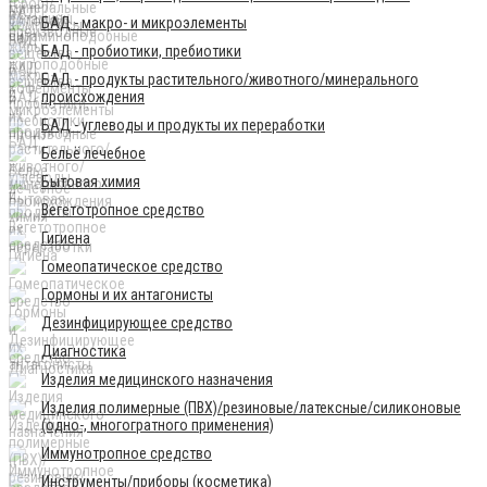
БАД - макро- и микроэлементы
БАД - пробиотики, пребиотики
БАД - продукты растительного/животного/минерального
происхождения
БАД - углеводы и продукты их переработки
Бельё лечебное
Бытовая химия
Вегетотропное средство
Гигиена
Гомеопатическое средство
Гормоны и их антагонисты
Дезинфицирующее средство
Диагностика
Изделия медицинского назначения
Изделия полимерные (ПВХ)/резиновые/латексные/силиконовые
(одно-, многогратного применения)
Иммунотропное средство
Инструменты/приборы (косметика)