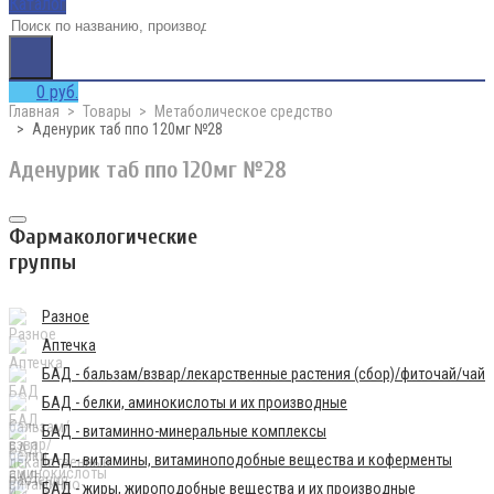
Каталог
0 руб.
Главная
Товары
Метаболическое средство
Аденурик таб ппо 120мг №28
Аденурик таб ппо 120мг №28
Фармакологические
группы
Разное
Аптечка
БАД - бальзам/взвар/лекарственные растения (сбор)/фиточай/чай
БАД - белки, аминокислоты и их производные
БАД - витаминно-минеральные комплексы
БАД - витамины, витаминоподобные вещества и коферменты
БАД - жиры, жироподобные вещества и их производные