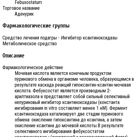
Febuxostatum
Торговое название
Аденурик
Фармакологические группы
Средство лечения подагры - Ингибитор ксантиноксидазы
Метаболическое средство
Описание
Фармакологическое действие
Мочевая кислота является конечным продуктом
пуринового обмена в организме человека, образующимся в
результате каскада реакций гипоксантин-ксантин-мочевая
кислота. Фебуксостат является производным 2-
арилтиазола и представляет собой сильный селективный
непуриновый ингибитор ксантиноксидазы (константа
ингибирования in vitro составляет менее 1 нМ). Фермент
ксантиноксидаза катализирует две стадии пуринового
обмена: окисление гипоксантина до ксантина, а затем
окисление ксантина до мочевой кислоты.В результате
селективного ингибирования фебуксостатом