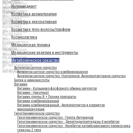
Интермедиант
Косметика ароматерапия
Косметика декоративная
Косметика тело-волосы/парфюм
Космецевтика
Медицинская техника
Медицинские изделия и инструменты
Метаболическое средство
Антигипоксантное средство
Антигипоксантное средство комбинированное
Антигипоксантное средство. Ноотропное. Ангиопротекторное средство
Белки и аминокислоты
Витамин
Витамин - Кальциево-фосфорного обмена регулятор
Витамин - Никотинат
Витамин группы B + Прочие препараты
Витамин комбинированный
Витамин комбинированный - Ангиопротектор и корректор
микроциркуляции
Гипогликемическое средство
Гипогликемическое средство - Группа бигуанидов
Гипогликемическое средство - Дипептидилпептидазы-4 ингибитор
Гипогликемическое средство - Ингибитор натрийзависимого переносчика
глюкозы 2 типа