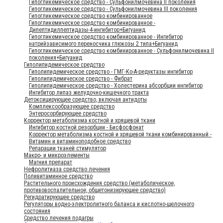
Гипогликемическое средство - Сульфонилмочевина II поколения
Гипогликемическое средство - Сульфонилмочевина III поколения
Гипогликемическое средство комбинированное
Гипогликемическое средство комбинированное -
Дипептидилпептидазы-4-ингибитор+Бигуанид
Гипогликемическое средство комбинированное - Ингибитор
натрийзависимого переносчика глюкозы 2 типа+Бигуанид
Гипогликемическое средство комбинированное - Сульфонилмочевина II
поколения+Бигуанид
Гиполипидемическое средство
Гиполипидемическое средство - ГМГ-Ко-А-редуктазы ингибитор
Гиполипидемическое средство - Фибрат
Гиполипидемическое средство - Холестерина абсорбции ингибитор
Ингибитор липаз желудочно-кишечного тракта
Детоксицирующее средство, включая антидоты
Комплексообразующее средство
Энтеросорбирующее средство
Корректор метаболизма костной и хрящевой ткани
Ингибитор костной резорбции - Бисфосфонат
Корректор метаболизма костной и хрящевой ткани комбинированный -
Витамин и витаминоподобное средство
Репарации тканей стимулятор
Макро- и микроэлементы
Магния препарат
Нефролитиаза средство лечения
Поливитаминное средство
Растительного происхождения средство (метаболическое,
противовоспалительное, общетонизирующее средство)
Регидратирующее средство
Регуляторы водно-электролитного баланса и кислотно-щелочного
состояния
Средство лечения подагры