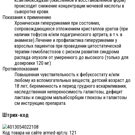
ксантиноксидазы (окисленной и восстановленной форм)
происходит снижение концентрации мочевой кислоты в
сыворотке крови.
Показания к применению
Хроническая гиперурикемия при состояних,
сопровождающихся отложением кристаллов уратов (при
наличии тофусов и/или подагрического артрита, в т.ч. в
анамнезе).Лечение и профилактика гиперурикемии у
взрослых пациентов при проведении цитостатической
терапии гемобластозов с риском развития синдрома
распада опухоли от умеренного до высокого (только для
дозировки 120 мг).
Противопоказания
Повышенная чувствительность к фебуксостату и/или
любому из вспомогательных веществ; детский возраст до
18 лет; беременность и период грудного вскармливания;
наследственная непереносимость галактозы, дефицит
лактазы и синдром мальабсорбции глюкозы и галактозы
см инструкцию препарата.
Штрих-код
Код товара на сайте armed-apt.ru:
121