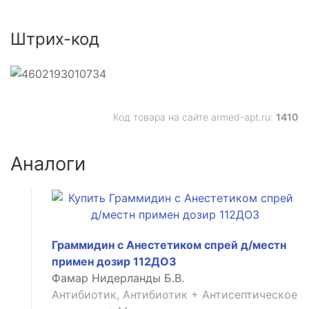
Штрих-код
ый
Код товара на сайте armed-apt.ru:
1410
зид
анный
Аналоги
й
Граммидин с Анестетиком спрей д/местн
примен дозир 112ДОЗ
Фамар Нидерланды Б.В.
Антибиотик, Антибиотик + Антисептическое