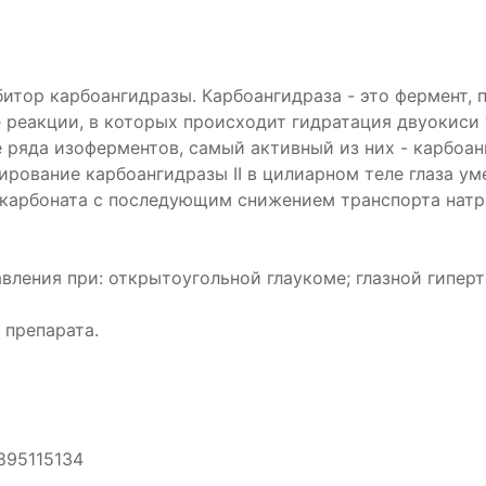
итор карбоангидразы. Карбоангидраза - это фермент, 
 реакции, в которых происходит гидратация двуокиси 
 ряда изоферментов, самый активный из них - карбоанги
ибирование карбоангидразы II в цилиарном теле глаза
карбоната с последующим снижением транспорта натри
ления при: открытоугольной глаукоме; глазной гиперт
 препарата.