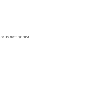
ого на фотографии
Я даю
согласие
на обработку персональных данных в соответств
политикой обработки персональных данных
ОТПРАВИТЬ