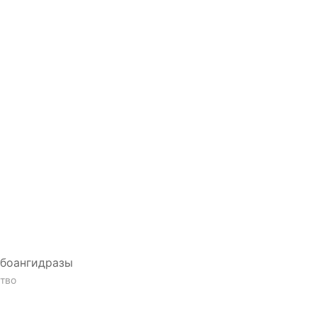
рбоангидразы
тво