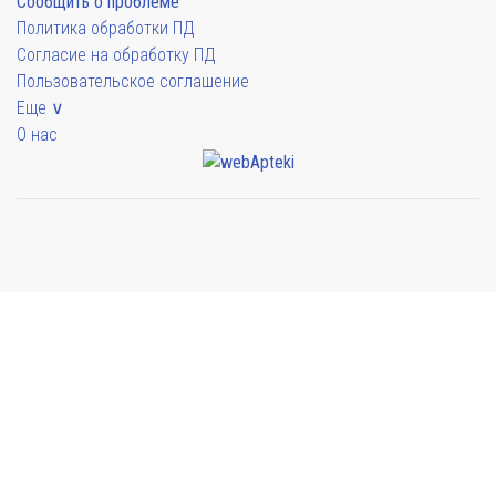
Сообщить о проблеме
Политика обработки ПД
Согласие на обработку ПД
Пользовательское соглашение
Еще ∨
О нас
Мы будем показывать аптеки для вашего города
Выбор отделения для получения заказа
Аптека Армед ул. Гагарина