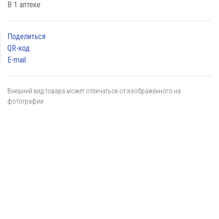
В 1 аптеке
Поделиться
QR-код
E-mail
Внешний вид товара может отличаться от изображённого на
фотографии
Я даю
согласие
на обработку персональных данных в
соответствии с
политикой обработки персональных данных