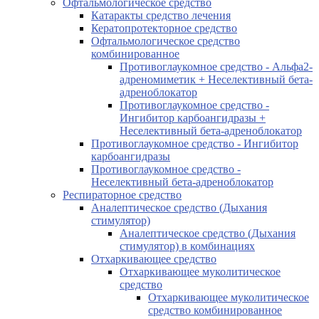
Офтальмологическое средство
Катаракты средство лечения
Кератопротекторное средство
Офтальмологическое средство
комбинированное
Противоглаукомное средство - Альфа2-
адреномиметик + Неселективный бета-
адреноблокатор
Противоглаукомное средство -
Ингибитор карбоангидразы +
Неселективный бета-адреноблокатор
Противоглаукомное средство - Ингибитор
карбоангидразы
Противоглаукомное средство -
Неселективный бета-адреноблокатор
Респираторное средство
Аналептическое средство (Дыхания
стимулятор)
Аналептическое средство (Дыхания
стимулятор) в комбинациях
Отхаркивающее средство
Отхаркивающее муколитическое
средство
Отхаркивающее муколитическое
средство комбинированное