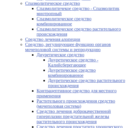
Спазмолитическое средство
Спазмолитичекое средство - Спазмолитик
миотропный
Спазмолитическое средство
комбинированное
Спазмолитическое средство растительного
происхождения
Средство лечения алопеции
Средство, регулирующее функцию органов
мочеполовой системы и репродукцию
Диуретическое средство
Диуретическое средство -
Калийсберегающее
Диуретическое средство
комбинированное
Диуретическое средство растительного
происхождения
Контрацептивное средство для местного
применения
Растительного происхождения средство
(мочеполовая система)
Средство лечения доброкачественной
гиперплазии предстательной железы
растительного происхождения
Средство лечения простатита хронического