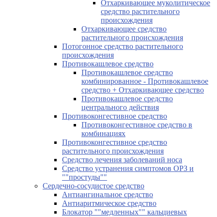
Отхаркивающее муколитическое
средство растительного
происхождения
Отхаркивающее средство
растительного происхождения
Потогонное средство растительного
происхождения
Противокашлевое средство
Противокашлевое средство
комбинированное - Противокашлевое
средство + Отхаркивающее средство
Противокашлевое средство
центрального действия
Противоконгестивное средство
Противоконгестивное средство в
комбинациях
Противоконгестивное средство
растительного происхождения
Средство лечения заболеваний носа
Средство устранения симптомов ОРЗ и
""простуды""
Сердечно-сосудистое средство
Антиангинальное средство
Антиаритмическое средство
Блокатор ""медленных"" кальциевых