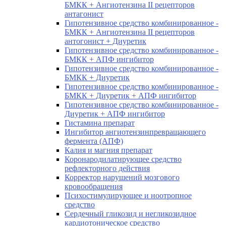
БМКК + Ангиотензина II рецепторов
антагонист
Гипотензивное средство комбинированное -
БМКК + Ангиотензина II рецепторов
антогонист + Диуретик
Гипотензивное средство комбинированное -
БМКК + АПФ ингибитор
Гипотензивное средство комбинированное -
БМКК + Диуретик
Гипотензивное средство комбинированное -
БМКК + Диуретик + АПФ ингибитор
Гипотензивное средство комбинированное -
Диуретик + АПФ ингибитор
Гистамина препарат
Ингибитор ангиотензинпревращающего
фермента (АПФ)
Калия и магния препарат
Коронародилатирующее средство
рефлекторного действия
Корректор нарушений мозгового
кровообращения
Психостимулирующее и ноотропное
средство
Сердечный гликозид и негликозидное
кардиотоническое средство