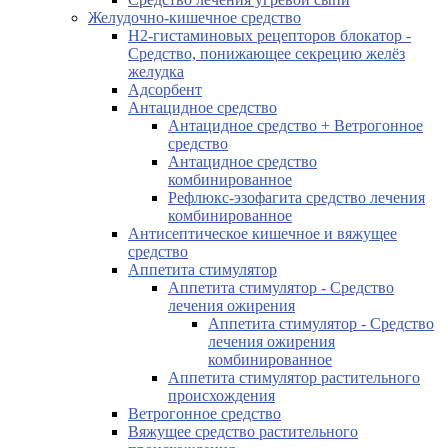
Желудочно-кишечное средство
H2-гистаминовых рецепторов блокатор -
Средство, понижающее секрецию желёз
желудка
Адсорбент
Антацидное средство
Антацидное средство + Ветрогонное
средство
Антацидное средство
комбинированное
Рефлюкс-эзофагита средство лечения
комбинированное
Антисептическое кишечное и вяжущее
средство
Аппетита стимулятор
Аппетита стимулятор - Средство
лечения ожирения
Аппетита стимулятор - Средство
лечения ожирения
комбинированное
Аппетита стимулятор растительного
происхождения
Ветрогонное средство
Вяжущее средство растительного