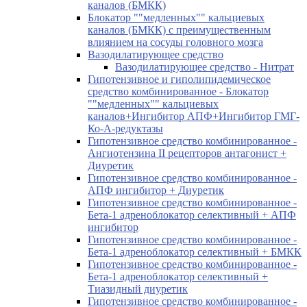
каналов (БМКК)
Блокатор ""медленных"" кальциевых
каналов (БМКК) с преимущественным
влиянием на сосуды головного мозга
Вазодилатирующее средство
Вазодилатирующее средство - Нитрат
Гипотензивное и гиполипидемическое
средство комбинированное - Блокатор
""медленных"" кальциевых
каналов+Ингибитор АПФ+Ингибитор ГМГ-
Ко-А-редуктазы
Гипотензивное средство комбинированное -
Ангиотензина II рецепторов антагонист +
Диуретик
Гипотензивное средство комбинированное -
АПФ ингибитор + Диуретик
Гипотензивное средство комбинированное -
Бета-1 адреноблокатор селективный + АПФ
ингибитор
Гипотензивное средство комбинированное -
Бета-1 адреноблокатор селективный + БМКК
Гипотензивное средство комбинированное -
Бета-1 адреноблокатор селективный +
Тиазидный диуретик
Гипотензивное средство комбинированное -