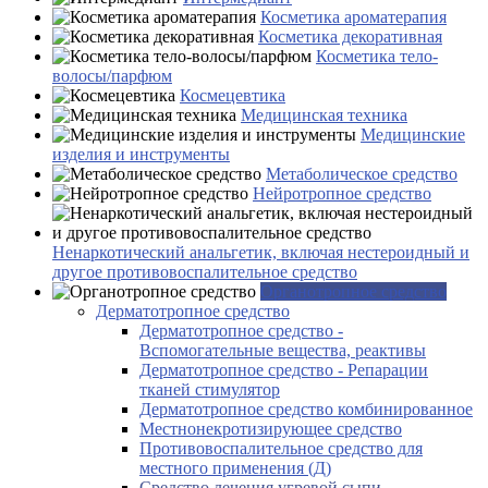
Косметика ароматерапия
Косметика декоративная
Косметика тело-
волосы/парфюм
Космецевтика
Медицинская техника
Медицинские
изделия и инструменты
Метаболическое средство
Нейротропное средство
Ненаркотический анальгетик, включая нестероидный и
другое противовоспалительное средство
Органотропное средство
Дерматотропное средство
Дерматотропное средство -
Вспомогательные вещества, реактивы
Дерматотропное средство - Репарации
тканей стимулятор
Дерматотропное средство комбинированное
Местнонекротизирующее средство
Противовоспалительное средство для
местного применения (Д)
Средство лечения угревой сыпи