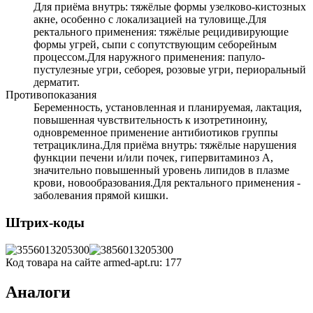
Для приёма внутрь: тяжёлые формы узелково-кистозных
акне, особенно с локализацией на туловище.Для
ректального применения: тяжёлые рецидивирующие
формы угрей, сыпи с сопутствующим себорейным
процессом.Для наружного применения: папуло-
пустулезные угри, себорея, розовые угри, периоральный
дерматит.
Противопоказания
Беременность, установленная и планируемая, лактация,
повышенная чувствительность к изотретиноину,
одновременное применение антибиотиков группы
тетрациклина.Для приёма внутрь: тяжёлые нарушения
функции печени и/или почек, гипервитаминоз А,
значительно повышенный уровень липидов в плазме
крови, новообразования.Для ректального применения -
заболевания прямой кишки.
Штрих-коды
Код товара на сайте armed-apt.ru:
177
Аналоги