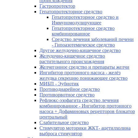
происхождения
Гастропротектор
Гепатопротекторное средство
Гепатопротекторное средство и
Иммуномодулирующее
Гепатопротекторное средство
комбинированное
Средство лечения заболеваний печени
- Гипоазотемическое средство
Другое желудочно-кишечное средство
Желудочно-кишечное средство
растительного происхождения
Желчегонное средство и препараты желчи
Ингибитор протонного насоса - желёз
желудка секрецию понижающее средство
МИБП - Эубиотик
Противодиарейное средство
Противорвотное средство
Рефлюкс-эзофагита средство лечения
комбинированное - Ингибитор протонного
насоса + Дофаминовых рецепторов блокатор
центральный
Слабительное средство
Стимулятор моторики ЖКТ- ацетилхолина
выброса стимулятор