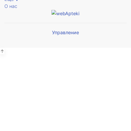
О нас
Управление
Мы будем
показывать аптеки для вашего
города
↑
Выбор отделения для
получения заказа
Аптека Армед ул. Гагарина
г. Сочи, ул. Гагарина 19А