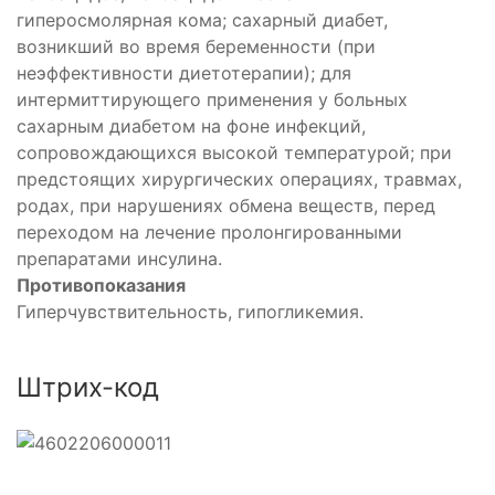
гиперосмолярная кома; сахарный диабет,
возникший во время беременности (при
неэффективности диетотерапии); для
интермиттирующего применения у больных
рующее
сахарным диабетом на фоне инфекций,
сопровождающихся высокой температурой; при
предстоящих хирургических операциях, травмах,
родах, при нарушениях обмена веществ, перед
переходом на лечение пролонгированными
препаратами инсулина.
Противопоказания
Гиперчувствительность, гипогликемия.
оид
тероид
Штрих-код
тероид
ый