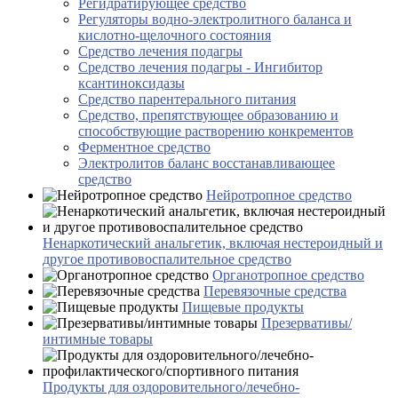
Регидратирующее средство
Регуляторы водно-электролитного баланса и
кислотно-щелочного состояния
Средство лечения подагры
Средство лечения подагры - Ингибитор
ксантиноксидазы
Средство парентерального питания
Средство, препятствующее образованию и
способствующие растворению конкрементов
Ферментное средство
Электролитов баланс восстанавливающее
средство
Нейротропное средство
Ненаркотический анальгетик, включая нестероидный и
другое противовоспалительное средство
Органотропное средство
Перевязочные средства
Пищевые продукты
Презервативы/
интимные товары
Продукты для оздоровительного/лечебно-