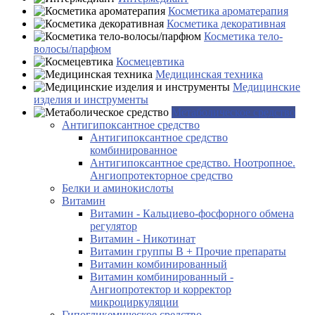
Косметика ароматерапия
Косметика декоративная
Косметика тело-
волосы/парфюм
Космецевтика
Медицинская техника
Медицинские
изделия и инструменты
Метаболическое средство
Антигипоксантное средство
Антигипоксантное средство
комбинированное
Антигипоксантное средство. Ноотропное.
Ангиопротекторное средство
Белки и аминокислоты
Витамин
Витамин - Кальциево-фосфорного обмена
регулятор
Витамин - Никотинат
Витамин группы B + Прочие препараты
Витамин комбинированный
Витамин комбинированный -
Ангиопротектор и корректор
микроциркуляции
Гипогликемическое средство