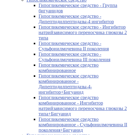
Гипогликемическое средство - Группа
бигуанидов
Гипогликемическое средство -
Дипептидилпептидазы-4 ингибитор
Гипогликемическое средство - Ингибитор
натрийзависимого переносчика глюкозы 2
типа
Гипогликемическое средство -
Сульфонилмочевина II поколения
Гипогликемическое средство -
Сульфонилмочевина III поколения
Гипогликемическое средство
комбинированное
Гипогликемическое средство
комбинированное -
Дипептидилпептидазы-4-
ингибитор+Бигуанид
Гипогликемическое средство
комбинированное - Ингибитор
натрийзависимого переносчика глюкозы 2
типа+Бигуанид
Гипогликемическое средство
комбинированное - Сульфонилмочевина II
поколения+Бигуанид