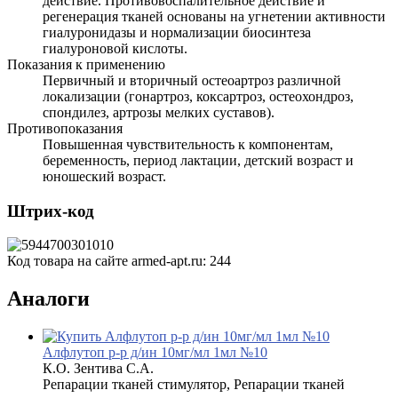
действие. Противовоспалительное действие и
регенерация тканей основаны на угнетении активности
гиалуронидазы и нормализации биосинтеза
гиалуроновой кислоты.
Показания к применению
Первичный и вторичный остеоартроз различной
локализации (гонартроз, коксартроз, остеохондроз,
спондилез, артрозы мелких суставов).
Противопоказания
Повышенная чувствительность к компонентам,
беременность, период лактации, детский возраст и
юношеский возраст.
Штрих-код
Код товара на сайте armed-apt.ru:
244
Аналоги
Алфлутоп р-р д/ин 10мг/мл 1мл №10
К.О. Зентива С.А.
Репарации тканей стимулятор, Репарации тканей