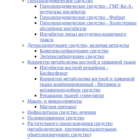
Гиполипидемическое средство
Гиполипидемическое средство - ГМГ-Ко-А-
редуктазы ингибитор
Гиполипидемическое средство - Фибрат
Гиполипидемическое средство - Холестерина
абсорбции ингибитор
Ингибитор липаз желудочно-кишечного
тракта
Детоксицирующее средство, включая антидоты
Комплексообразующее средство
Энтеросорбирующее средство
Корректор метаболизма костной и хрящевой ткани
Ингибитор костной резорбции -
Бисфосфонат
Корректор метаболизма костной и хрящевой
ткани комбинированный - Витамин и
витаминоподобное средство
Репарации тканей стимулятор
Макро- и микроэлементы
Магния препарат
Нефролитиаза средство лечения
Поливитаминное средство
Растительного происхождения средство
(метаболическое, противовоспалительное,
общетонизирующее средство)