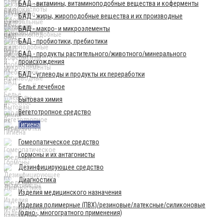
БАД - витамины, витаминоподобные вещества и коферменты
БАД - жиры, жироподобные вещества и их производные
БАД - макро- и микроэлементы
БАД - пробиотики, пребиотики
БАД - продукты растительного/животного/минерального
происхождения
БАД - углеводы и продукты их переработки
Бельё лечебное
Бытовая химия
Вегетотропное средство
Гигиена
Гомеопатическое средство
Гормоны и их антагонисты
Дезинфицирующее средство
Диагностика
Изделия медицинского назначения
Изделия полимерные (ПВХ)/резиновые/латексные/силиконовые
(одно-, многогратного применения)