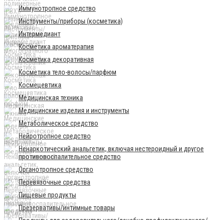
Иммунотропное средство
Инструменты/приборы (косметика)
Интермедиант
Косметика ароматерапия
Косметика декоративная
Косметика тело-волосы/парфюм
Космецевтика
Медицинская техника
Медицинские изделия и инструменты
Метаболическое средство
Нейротропное средство
Ненаркотический анальгетик, включая нестероидный и другое
противовоспалительное средство
Органотропное средство
Перевязочные средства
Пищевые продукты
Презервативы/интимные товары