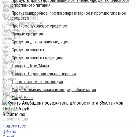
Продукты для оздоровительного/лечебно-профилактического/
спортивного питания
Противомикробное, противопаразитарное и противоглистное
средство
Противоопухолевое средство
Разные средства
Средства для питания медицина
Средства защиты
Средства защиты медицина
Товары - Дети/Мама
Товары - Оздоровительная терапия
Травматология и ортопедия
Уход - Больные/пожилые люди/реабилитация
Уход - Раны
150 - 195 руб.
В 2 аптеках
Поделиться
QR-код