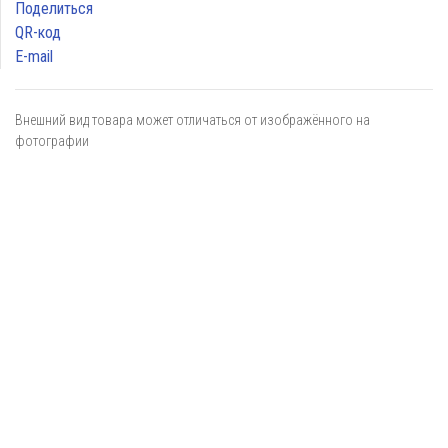
Поделиться
QR-код
E-mail
Внешний вид товара может отличаться от изображённого на
фотографии
Я даю
согласие
на обработку персональных данных в
соответствии с
политикой обработки персональных данных