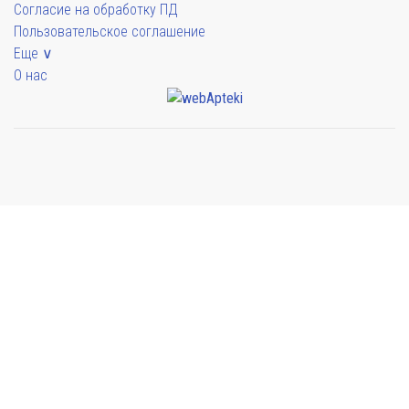
Согласие на обработку ПД
Пользовательское соглашение
Еще ∨
О нас
Мы будем показывать аптеки для вашего города
Выбор отделения для получения заказа
Аптека Армед ул. Гагарина
г. Сочи, ул. Гагарина 19А