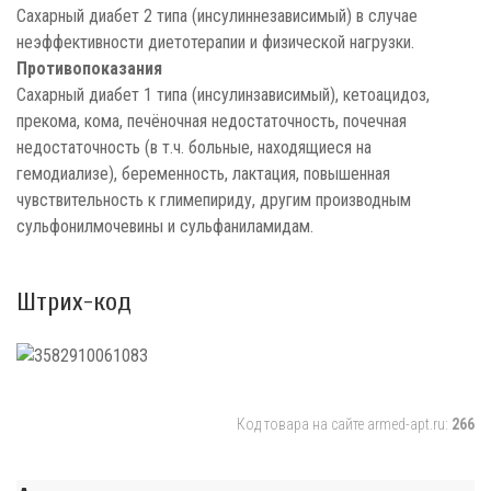
Сахарный диабет 2 типа (инсулиннезависимый) в случае
неэффективности диетотерапии и физической нагрузки.
Противопоказания
Сахарный диабет 1 типа (инсулинзависимый), кетоацидоз,
прекома, кома, печёночная недостаточность, почечная
недостаточность (в т.ч. больные, находящиеся на
гемодиализе), беременность, лактация, повышенная
чувствительность к глимепириду, другим производным
сульфонилмочевины и сульфаниламидам.
Штрих-код
Код товара на сайте armed-apt.ru:
266