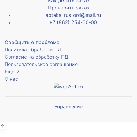
Как делать заказ
Проверить заказ
apteka_rus_ord@mail.ru
+7 (862) 254-00-00
Сообщить о проблеме
Политика обработки ПД
е
Согласие на обработку ПД
Пользовательское соглашение
Еще ∨
О нас
Управление
Мы будем
е
показывать аптеки для вашего
е
города
↑