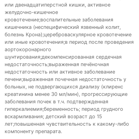
или двенадцатиперстной кишки, активное
желудочно-кишечное
кровотечение;воспалительные заболевания
кишечника (неспецифический язвенный колит,
болезнь Крона);цереброваскулярное кровотечение
или иные кровотечения;в период после проведения
аортокоронарного
шунтирования;декомпенсированная сердечная
недостаточность;выраженная печёночная
недостаточность или активное заболевание
печени;выраженная почечная недостаточность у
больных, не подвергающихся диализу (клиренс
креатинина менее 30 мл/мин), прогрессирующие
заболевания почек в т.ч. подтвержденная
гиперкалиемия;беременность; период грудного
вскармливания; детский возраст до 15
лет;повышенная чувствительность к какому-либо
компоненту препарата.