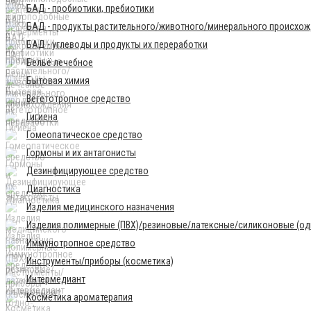
БАД - пробиотики, пребиотики
БАД - продукты растительного/животного/минерального происхо
БАД - углеводы и продукты их переработки
Бельё лечебное
Бытовая химия
Вегетотропное средство
Гигиена
Гомеопатическое средство
Гормоны и их антагонисты
Дезинфицирующее средство
Диагностика
Изделия медицинского назначения
Изделия полимерные (ПВХ)/резиновые/латексные/силиконовые (одн
Иммунотропное средство
Инструменты/приборы (косметика)
Интермедиант
Косметика ароматерапия