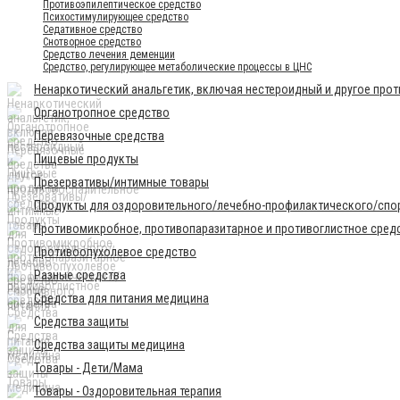
Противоэпилептическое средство
Психостимулирующее средство
Седативное средство
Снотворное средство
Средство лечения деменции
Средство, регулирующее метаболические процессы в ЦНС
Ненаркотический анальгетик, включая нестероидный и другое про
Органотропное средство
Перевязочные средства
Пищевые продукты
Презервативы/интимные товары
Продукты для оздоровительного/лечебно-профилактического/спор
Противомикробное, противопаразитарное и противоглистное сред
Противоопухолевое средство
Разные средства
Средства для питания медицина
Средства защиты
Средства защиты медицина
Товары - Дети/Мама
Товары - Оздоровительная терапия