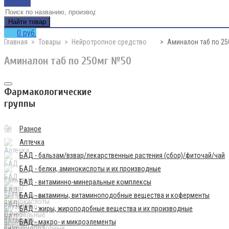
Каталог
Найти товар
0 руб.
Главная
Товары
Нейротропное средство
Аминалон таб по 2
Аминалон таб по 250мг №50
Фармакологические
группы
Разное
Аптечка
БАД - бальзам/взвар/лекарственные растения (сбор)/фиточай/чай
БАД - белки, аминокислоты и их производные
БАД - витаминно-минеральные комплексы
БАД - витамины, витаминоподобные вещества и коферменты
БАД - жиры, жироподобные вещества и их производные
БАД - макро- и микроэлементы