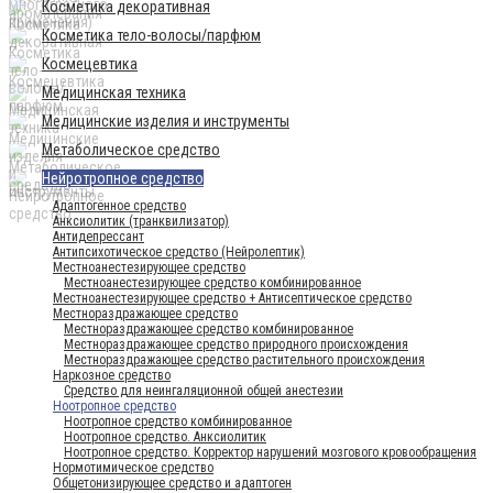
Косметика декоративная
Косметика тело-волосы/парфюм
Космецевтика
Медицинская техника
Медицинские изделия и инструменты
Метаболическое средство
Нейротропное средство
Адаптогенное средство
Анксиолитик (транквилизатор)
Антидепрессант
Антипсихотическое средство (Нейролептик)
Местноанестезирующее средство
Местноанестезирующее средство комбинированное
Местноанестезирующее средство + Антисептическое средство
Местнораздражающее средство
Местнораздражающее средство комбинированное
Местнораздражающее средство природного происхождения
Местнораздражающее средство растительного происхождения
Наркозное средство
Средство для неингаляционной общей анестезии
Ноотропное средство
Ноотропное средство комбинированное
Ноотропное средство. Анксиолитик
Ноотропное средство. Корректор нарушений мозгового кровообращения
Нормотимическое средство
Общетонизирующее средство и адаптоген