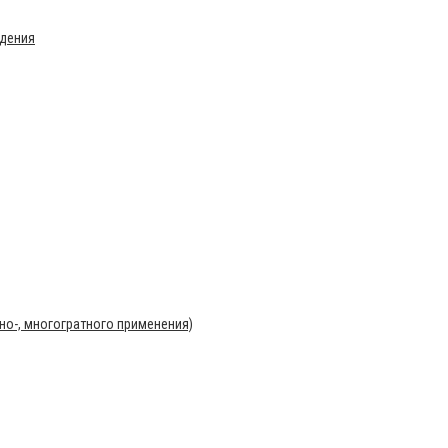
ждения
о-, многогратного применения)