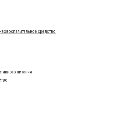
тивовоспалительное средство
тивного питания
ство