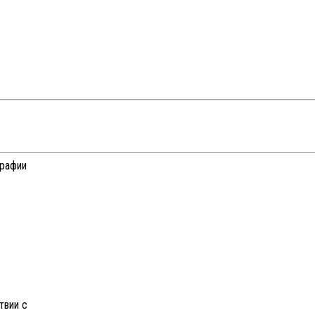
графии
твии с