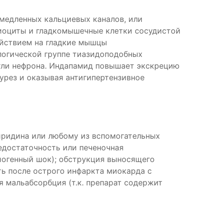
медленных кальциевых каналов, или
миоциты и гладкомышечные клетки сосудистой
ействием на гладкие мышцы
логической группе тиазидоподобных
етли нефрона. Индапамид повышает экскрецию
урез и оказывая антигипертензивное
ридина или любому из вспомогательных
едостаточность или печеночная
иогенный шок); обструкция выносящего
ть после острого инфаркта миокарда с
 мальабсорбция (т.к. препарат содержит