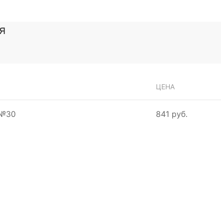
я
ЦЕНА
 №30
841 руб.