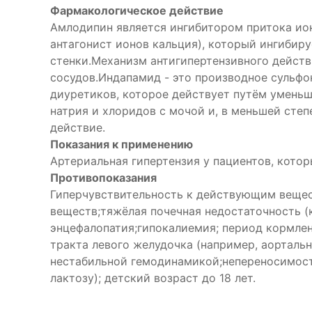
Фармакологическое действие
Амлодипин является ингибитором притока ион
антагонист ионов кальция), который ингиби
стенки.Механизм антигипертензивного дейст
сосудов.Индапамид - это производное сульф
диуретиков, которое действует путём умень
натрия и хлоридов с мочой и, в меньшей сте
действие.
Показания к применению
Артериальная гипертензия у пациентов, кото
Противопоказания
Гиперчувствительность к действующим вещес
веществ;тяжёлая почечная недостаточность (
энцефалопатия;гипокалиемия; период кормлен
тракта левого желудочка (например, аорталь
нестабильной гемодинамикой;непереносимость
лактозу); детский возраст до 18 лет.