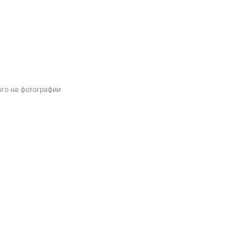
ого на фотографии
Я даю
согласие
на обработку персональных данных в соответств
политикой обработки персональных данных