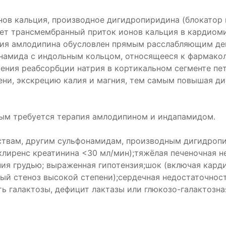
ов кальция, производное дигидропиридина (блокатор 
рует трансмембранный приток ионов кальция в кардио
вия амлодипина обусловлен прямым расслабляющим д
онамида с индольным кольцом, относящееся к фармако
шения реабсорбции натрия в кортикальном сегменте п
пени, экскрецию калия и магния, тем самым повышая ди
рым требуется терапия амлодипином и индапамидом.
твам, другим сульфонамидам, производным дигидропи
клиренс креатинина <30 мл/мин);тяжёлая печеночная н
ия грудью; выраженная гипотензия;шок (включая кард
ный стеноз высокой степени);сердечная недостаточнос
 галактозы, дефицит лактазы или глюкозо-галактозная