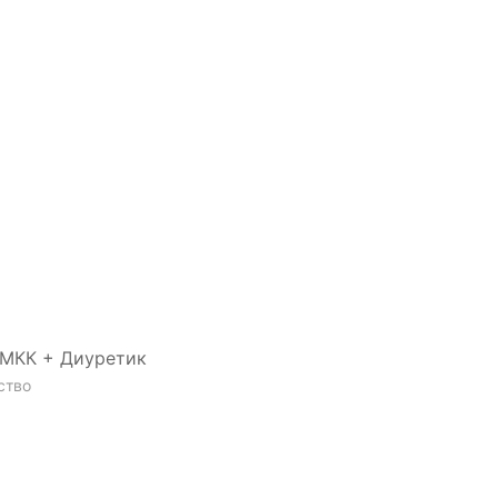
БМКК + Диуретик
ство