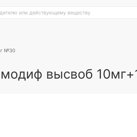
мг №30
 модиф высвоб 10мг+