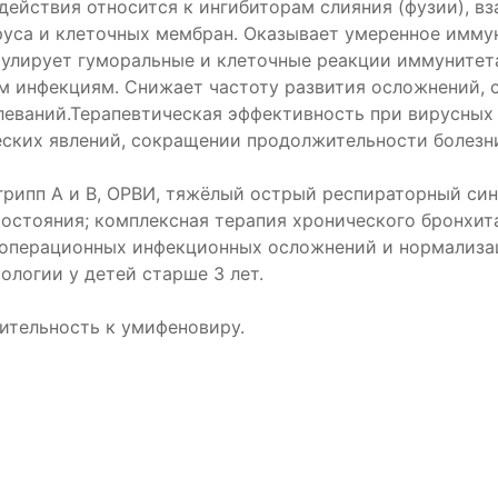
ействия относится к ингибиторам слияния (фузии), в
руса и клеточных мембран. Оказывает умеренное имм
лирует гуморальные и клеточные реакции иммунитета
 инфекциям. Снижает частоту развития осложнений, с
леваний.Терапевтическая эффективность при вирусных
ских явлений, сокращении продолжительности болезни
грипп А и В, ОРВИ, тяжёлый острый респираторный син
остояния; комплексная терапия хронического бронхи
операционных инфекционных осложнений и нормализац
логии у детей старше 3 лет.
вительность к умифеновиру.