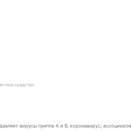
истное средство
давляет вирусы гриппа А и В, коронавирус, ассоциир