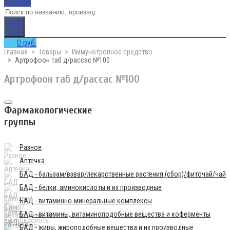
Каталог
0 руб.
Главная
Товары
Иммунотропное средство
Артрофоон таб д/рассас №100
Артрофоон таб д/рассас №100
Фармакологические
группы
Разное
Аптечка
БАД - бальзам/взвар/лекарственные растения (сбор)/фиточай/чай
БАД - белки, аминокислоты и их производные
БАД - витаминно-минеральные комплексы
БАД - витамины, витаминоподобные вещества и коферменты
БАД - жиры, жироподобные вещества и их производные