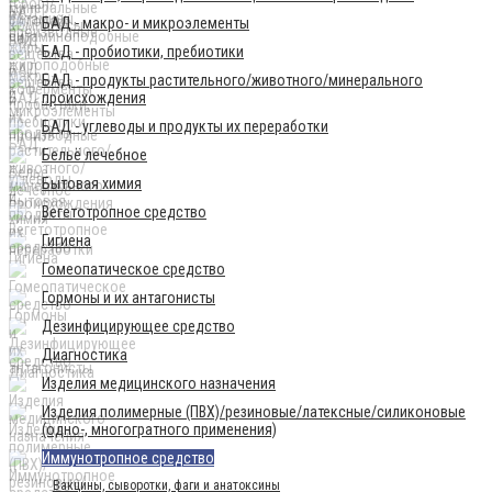
БАД - макро- и микроэлементы
БАД - пробиотики, пребиотики
БАД - продукты растительного/животного/минерального
происхождения
БАД - углеводы и продукты их переработки
Бельё лечебное
Бытовая химия
Вегетотропное средство
Гигиена
Гомеопатическое средство
Гормоны и их антагонисты
Дезинфицирующее средство
Диагностика
Изделия медицинского назначения
Изделия полимерные (ПВХ)/резиновые/латексные/силиконовые
(одно-, многогратного применения)
Иммунотропное средство
Вакцины, сыворотки, фаги и анатоксины