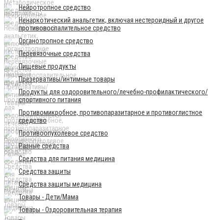
Нейротропное средство
Ненаркотический анальгетик, включая нестероидный и другое
противовоспалительное средство
Органотропное средство
Перевязочные средства
Пищевые продукты
Презервативы/интимные товары
Продукты для оздоровительного/лечебно-профилактического/
спортивного питания
Противомикробное, противопаразитарное и противоглистное
средство
Противоопухолевое средство
Разные средства
Средства для питания медицина
Средства защиты
Средства защиты медицина
Товары - Дети/Мама
Товары - Оздоровительная терапия