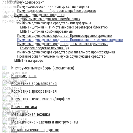
Иммунодепрессант
Иммунодепрессант - Ингибитор кальциневрина
Иммунодепрессант - Противомалярийное средство
Иммуномодулирующее средство
Другой иммуномодулятор в комбинациях
Иммуномодулирующее средство - Интерфероны
МИБП - Цитокин + Н1-гистаминовых рецепторов блокатор
МИБП - Цитокин комбинированный
Иммуномодулирующее средство - Противовирусное средство
Иммуномодулирующее средство - Противовоспалительное средство
Иммуномодулирующее средство для местного применения
Геморроя средство лечения (И)
Иммуномодулирующее средство растительного происхождения
Противовоспалительное иммуномодулирующее средство
МИБП - Бактериофаг
Инструменты/приборы (косметика)
Интермедиант
Косметика ароматерапия
Косметика декоративная
Косметика тело-волосы/парфюм
Космецевтика
Медицинская техника
Медицинские изделия и инструменты
Метаболическое средство