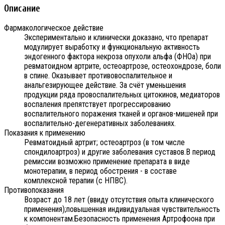
Описание
Фармакологическое действие
Экспериментально и клинически доказано, что препарат
модулирует выработку и функциональную активность
эндогенного фактора некроза опухоли альфа (ФНОa) при
ревматоидном артрите, остеоартрозе, остеохондрозе, боли
в спине. Оказывает противовоспалительное и
анальгезирующее действие. За счёт уменьшения
продукции ряда провоспалительных цитокинов, медиаторов
воспаления препятствует прогрессированию
воспалительного поражения тканей и органов-мишеней при
воспалительно-дегенеративных заболеваниях.
Показания к применению
Ревматоидный артрит; остеоартроз (в том числе
спондилоартроз) и другие заболевания суставов.В период
ремиссии возможно применение препарата в виде
монотерапии, в период обострения - в составе
комплексной терапии (с НПВС).
Противопоказания
Возраст до 18 лет (ввиду отсутствия опыта клинического
применения);повышенная индивидуальная чувствительность
к компонентам.Безопасность применения Артрофоона при