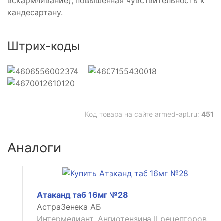
вскармливание), повышенная чувствительность к
кандесартану.
о
ния
Штрих-коды
ых
Код товара на сайте armed-apt.ru:
451
Аналоги
Атаканд таб 16мг №28
АстраЗенека АБ
ическое
Интермедиант, Ангиотензина II рецепторов