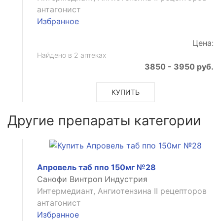
антагонист
Избранное
Цена:
Найдено в 2 аптеках
кое
3850 - 3950 руб.
КУПИТЬ
ическое
Другие препараты категории
Апровель таб ппо 150мг №28
Санофи Винтроп Индустрия
Интермедиант, Ангиотензина II рецепторов
антагонист
ическое
Избранное