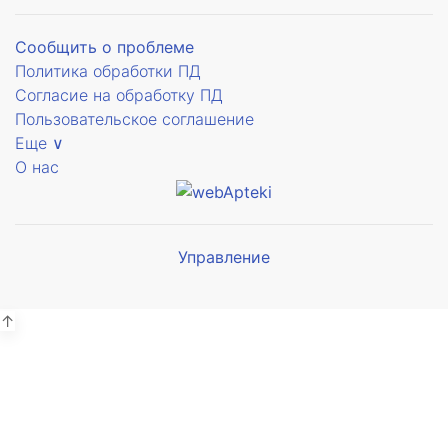
е
Сообщить о проблеме
Политика обработки ПД
Согласие на обработку ПД
Пользовательское соглашение
Еще ∨
О нас
ое
Управление
Мы будем
показывать аптеки для вашего
города
↑