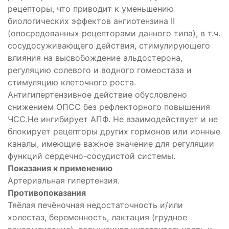
рецепторы, что приводит к уменьшению
биологических эффектов ангиотензина II
(опосредованных рецепторами данного типа), в т.ч.
сосудосуживающего действия, стимулирующего
влияния на высвобождение альдостерона,
регуляцию солевого и водного гомеостаза и
стимуляцию клеточного роста.
ых
Антигипертензивное действие обусловлено
снижением ОПСС без рефлекторного повышения
ЧСС.Не ингибирует АПФ. Не взаимодействует и не
блокирует рецепторы других гормонов или ионные
каналы, имеющие важное значение для регуляции
функций сердечно-сосудистой системы.
Показания к применению
новых
Артериальная гипертензия.
ров
Противопоказания
р
Тяёлая печёночная недостаточность и/или
холестаз, беременность, лактация (грудное
ртикостероид