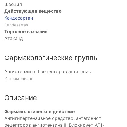
ее
Швеция
Действующее вещество
Кандесартан
Candesartan
Торговое название
Атаканд
Фармакологические группы
Ангиотензина II рецепторов антагонист
Интермедиант
Описание
Фармакологическое действие
Антигипертензивное средство, антагонист
рецепторов ангиотензина II. Блокирует АТ1-