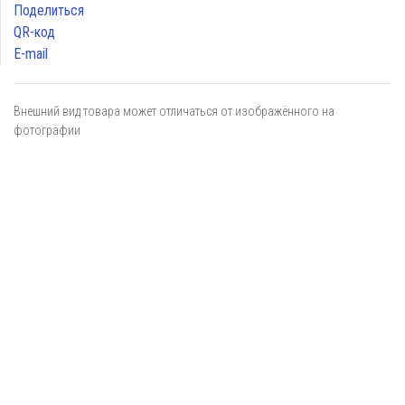
Поделиться
QR-код
E-mail
Внешний вид товара может отличаться от изображённого на
фотографии
Я даю
согласие
на обработку персональных данных в
соответствии с
политикой обработки персональных данных
ОТПРАВИТЬ