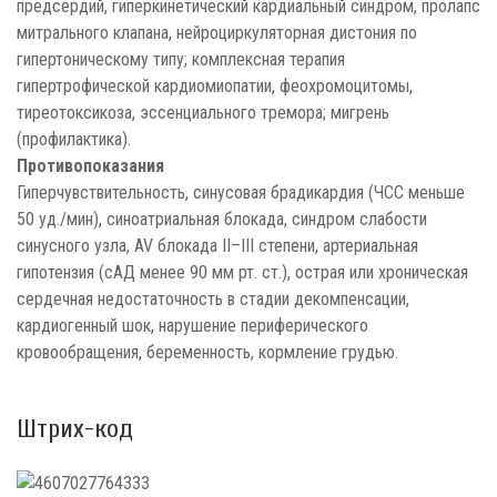
предсердий, гиперкинетический кардиальный синдром, пролапс
митрального клапана, нейроциркуляторная дистония по
гипертоническому типу; комплексная терапия
гипертрофической кардиомиопатии, феохромоцитомы,
тиреотоксикоза, эссенциального тремора; мигрень
(профилактика).
Противопоказания
Гиперчувствительность, синусовая брадикардия (ЧСС меньше
50 уд./мин), синоатриальная блокада, синдром слабости
синусного узла, AV блокада II–III степени, артериальная
гипотензия (сАД менее 90 мм рт. ст.), острая или хроническая
сердечная недостаточность в стадии декомпенсации,
кардиогенный шок, нарушение периферического
кровообращения, беременность, кормление грудью.
Штрих-код