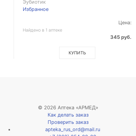
Эубиотик
Избранное
Цена:
Найдено в 1 аптеке
345 руб.
КУПИТЬ
е
рное
© 2026 Аптека «АРМЕД»
рующее
Как делать заказ
рное
Проверить заказ
apteka_rus_ord@mail.ru
ое