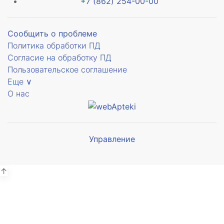
+7 (862) 254-00-00
Сообщить о проблеме
Политика обработки ПД
Согласие на обработку ПД
ское
Пользовательское соглашение
Еще ∨
О нас
Управление
Мы будем
показывать аптеки для вашего
города
↑