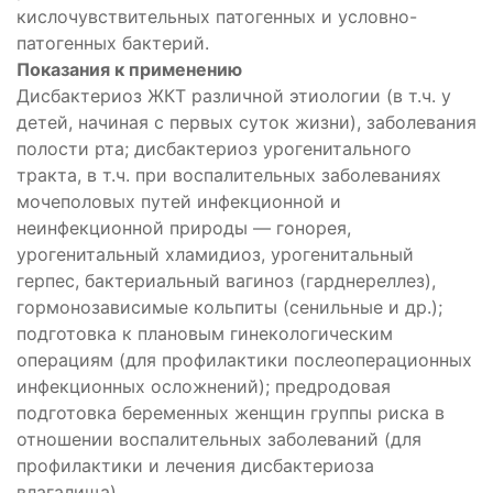
кислочувствительных патогенных и условно-
патогенных бактерий.
Показания к применению
Дисбактериоз ЖКТ различной этиологии (в т.ч. у
ующее
детей, начиная с первых суток жизни), заболевания
полости рта; дисбактериоз урогенитального
ьное
тракта, в т.ч. при воспалительных заболеваниях
мочеполовых путей инфекционной и
неинфекционной природы — гонорея,
урогенитальный хламидиоз, урогенитальный
герпес, бактериальный вагиноз (гарднереллез),
гормонозависимые кольпиты (сенильные и др.);
подготовка к плановым гинекологическим
операциям (для профилактики послеоперационных
инфекционных осложнений); предродовая
подготовка беременных женщин группы риска в
отношении воспалительных заболеваний (для
профилактики и лечения дисбактериоза
влагалища).