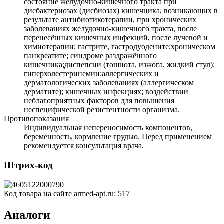
состояние желудочно-кишечного тракта при
дисбактериозах (дисбиозах) кишечника, возникающих в
результате антибиотикотерапии, при хронических
заболеваниях желудочно-кишечного тракта, после
перенесённых кишечных инфекций, после лучевой и
химиотерапии; гастрите, гастродуодените;хроническом
панкреатите; синдроме раздражённого
кишечника;диспепсии (тошнота, изжога, жидкий стул);
гиперхолестеринемии;аллергических и
дерматологических заболеваниях (аллергическом
дерматите); кишечных инфекциях; воздействии
неблагоприятных факторов для повышения
неспецифической резистентности организма.
Противопоказания
Индивидуальная непереносимость компонентов,
беременность, кормление грудью. Перед применением
рекомендуется консультация врача.
Штрих-код
Код товара на сайте armed-apt.ru:
517
Аналоги