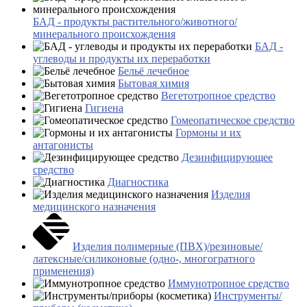
БАД - продукты растительного/животного/
минерального происхождения
БАД -
углеводы и продукты их переработки
Бельё лечебное
Бытовая химия
Вегетотропное средство
Гигиена
Гомеопатическое средство
Гормоны и их
антагонисты
Дезинфицирующее
средство
Диагностика
Изделия
медицинского назначения
Изделия полимерные (ПВХ)/резиновые/
латексные/силиконовые (одно-, многогратного
применения)
Иммунотропное средство
Инструменты/