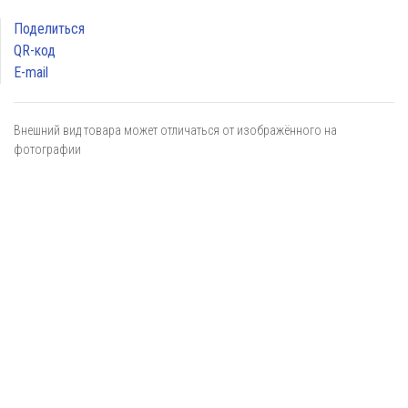
Поделиться
QR-код
E-mail
Внешний вид товара может отличаться от изображённого на
фотографии
Я даю
согласие
на обработку персональных данных в
соответствии с
политикой обработки персональных данных
ОТПРАВИТЬ