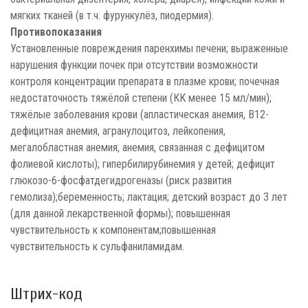
мягких тканей (в т.ч. фурункулёз, пиодермия).
Противопоказания
Установленные повреждения паренхимы печени; выраженные
нарушения функции почек при отсутствии возможности
контроля концентрации препарата в плазме крови; почечная
недостаточность тяжёлой степени (КК менее 15 мл/мин);
тяжёлые заболевания крови (апластическая анемия, В12-
дефицитная анемия, агранулоцитоз, лейкопения,
мегалобластная анемия, анемия, связанная с дефицитом
фолиевой кислоты); гипербилирубинемия у детей; дефицит
глюкозо-6-фосфатдегидрогеназы (риск развития
гемолиза);беременность; лактация; детский возраст до 3 лет
(для данной лекарственной формы); повышенная
чувствительность к компонентам;повышенная
чувствительность к сульфаниламидам.
Штрих-код