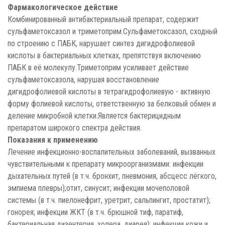
Фармакологическое действие
Комбинированный антибактериальный препарат, содержит
сульфаметоксазол и триметоприм.Сульфаметоксазол, сходный
по строению с ПАБК, нарушает синтез дигидрофолиевой
кислоты в бактериальных клетках, препятствуя включению
ПАБК в её молекулу.Триметоприм усиливает действие
сульфаметоксазола, нарушая восстановление
дигидрофолиевой кислоты в тетрагидрофолиевую - активную
форму фолиевой кислоты, ответственную за белковый обмен и
деление микробной клетки.Является бактерицидным
препаратом широкого спектра действия.
Показания к применению
Лечение инфекционно-воспалительных заболеваний, вызванных
чувствительными к препарату микроорганизмами: инфекции
дыхательных путей (в т.ч. бронхит, пневмония, абсцесс лёгкого,
эмпиема плевры);отит, синусит; инфекции мочеполовой
системы (в т.ч. пиелонефрит, уретрит, сальпингит, простатит);
гонорея; инфекции ЖКТ (в т.ч. брюшной тиф, паратиф,
бактериальная дизентерия, холера, диарея); инфекции кожи и