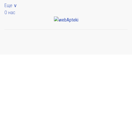
Еще ∨
О нас
Мы будем показывать аптеки для вашего города
Выбор отделения для получения заказа
Аптека Армед ул. Гагарина
г. Сочи, ул. Гагарина 19А
Выбрать
Аптека Армед ул. Орджоникидзе