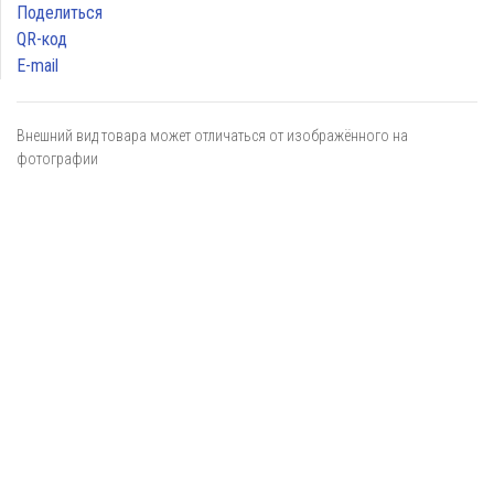
Поделиться
QR-код
E-mail
Внешний вид товара может отличаться от изображённого на
фотографии
Я даю
согласие
на обработку персональных данных в
соответствии с
политикой обработки персональных данных
ОТПРАВИТЬ