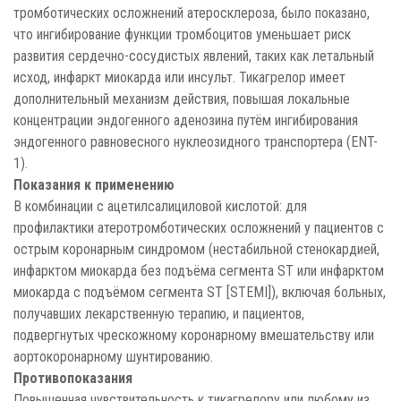
тромботических осложнений атеросклероза, было показано,
что ингибирование функции тромбоцитов уменьшает риск
развития сердечно-сосудистых явлений, таких как летальный
исход, инфаркт миокарда или инсульт. Тикагрелор имеет
дополнительный механизм действия, повышая локальные
концентрации эндогенного аденозина путём ингибирования
эндогенного равновесного нуклеозидного транспортера (ENT-
1).
Показания к применению
В комбинации с ацетилсалициловой кислотой: для
профилактики атеротромботических осложнений у пациентов с
острым коронарным синдромом (нестабильной стенокардией,
инфарктом миокарда без подъёма сегмента ST или инфарктом
миокарда с подъёмом сегмента ST [STEMI]), включая больных,
получавших лекарственную терапию, и пациентов,
подвергнутых чреcкожному коронарному вмешательству или
аортокоронарному шунтированию.
Противопоказания
Повышенная чувствительность к тикагрелору или любому из