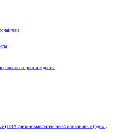
точай/чай
енты
нерального происхождения
е (ПВХ)/резиновые/латексные/силиконовые (одно-,