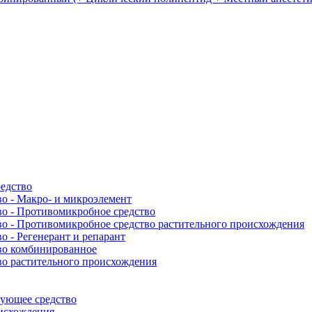
едство
о - Макро- и микроэлемент
о - Противомикробное средство
о - Противомикробное средство растительного происхождения
 - Регенерант и репарант
во комбинированное
о растительного происхождения
рующее средство
оисхождения