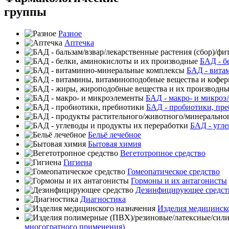
группы
Разное
Аптечка
БАД - б
БАД - вита
БАД - макро- и микроэ
БАД - пробиотики, пр
БАД - угле
Бельё лечебное
Бытовая химия
Вегетотропное средство
Гигиена
Гомеопатическое средство
Гормоны и их антагонисты
Дезинфицирующее средст
Диагностика
Изделия медицинско
многогратного применения)