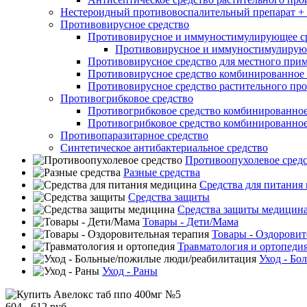
Нестероидный противовоспалительный препарат + 
Противовирусное средство
Противовирусное и иммуностимулирующее с
Противовирусное и иммуностимулирующ
Противовирусное средство для местного при
Противовирусное средство комбинированное 
Противовирусное средство растительного пр
Противогрибковое средство
Противогрибковое средство комбинированно
Противогрибковое средство комбинированно
Противопаразитарное средство
Синтетическое антибактериальное средство
Противоопухолевое сред
Разные средства
Средства для питания
Средства защиты
Средства защиты медицин
Товары - Дети/Мама
Товары - Оздоровит
Травматология и ортопеди
Уход - Бо
Уход - Раны
604 - 612 руб.