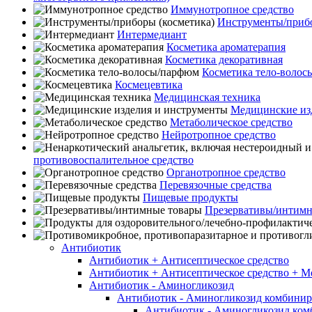
Иммунотропное средство
Инструменты/прибо
Интермедиант
Косметика ароматерапия
Косметика декоративная
Косметика тело-воло
Космецевтика
Медицинская техника
Медицинские из
Метаболическое средство
Нейротропное средство
противовоспалительное средство
Органотропное средство
Перевязочные средства
Пищевые продукты
Презервативы/интимн
Антибиотик
Антибиотик + Антисептическое средство
Антибиотик + Антисептическое средство + М
Антибиотик - Аминогликозид
Антибиотик - Аминогликозид комбини
Антибиотик - Аминогликозид ком