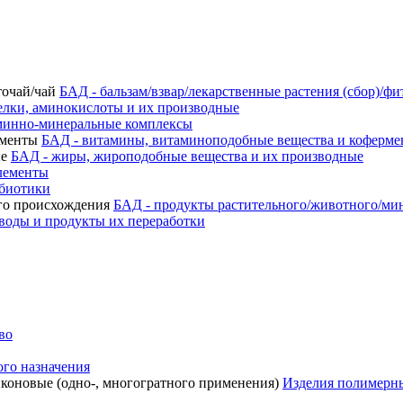
БАД - бальзам/взвар/лекарственные растения (сбор)/фи
елки, аминокислоты и их производные
минно-минеральные комплексы
БАД - витамины, витаминоподобные вещества и коферм
БАД - жиры, жироподобные вещества и их производные
лементы
ебиотики
БАД - продукты растительного/животного/ми
воды и продукты их переработки
во
го назначения
Изделия полимерны