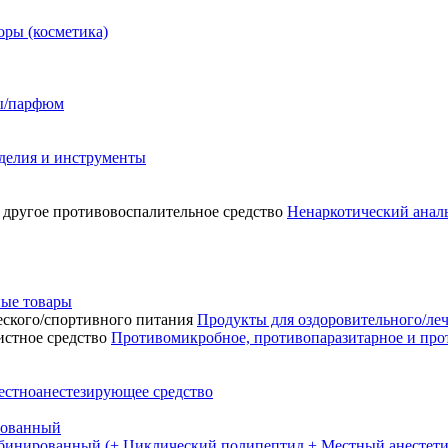
ры (косметика)
сы/парфюм
делия и инструменты
Ненаркотический аналь
ые товары
Продукты для оздоровительного/ле
Противомикробное, противопаразитарное и про
естноанестезирующее средство
рованный
бинированный (+ Циклический полипептид + Местный анестети