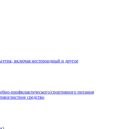
гетик, включая нестероидный и другое
чебно-профилактического/спортивного питания
тивоглистное средство
к)