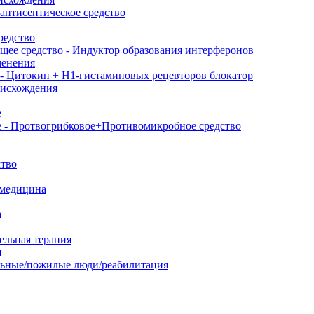
антисептическое средство
редство
ее средство - Индуктор образования интерферонов
менения
- Цитокин + Н1-гистаминовых рецевторов блокатор
оисхождения
е
е - Протвогрибковое+Противомикробное средство
ство
 медицина
а
ельная терапия
я
льные/пожилые люди/реабилитация