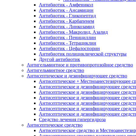
Антибиотик - Амфеникол
Антибиотик - Ансамицин
Антибиотик - Гликопептид
Антибиотик - Карбапенем
Антибиотик - Линкозамид
Антибиотик - Макролид, Азалид
Антибиотик - Пенициллин
Антибиотик - Тетрациклин
Антибиотик - Цефалоспорин
Антибиотик полициклической структуры
Другой антибиотик
Антигельминтное и противопротозойное средство
Антигельминтное средство
Антисептическое и дезинфицирующее средство
Антисептическое + Местноанестезирующее ср
Антисептическое и дезинфицирующее средств
Антисептическое и дезинфицирующее средств
Антисептическое и дезинфицирующее средств
Антисептическое и дезинфицирующее средство
Антисептическое и дезинфицирующее средст
Антисептическое и дезинфицирующее средств
Средство лечения гипергидроза
Антисептическое средство
Антисептическое средство и Местноанестези
Антисептическое средство растительного пр