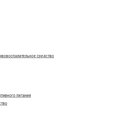
тивовоспалительное средство
тивного питания
ство