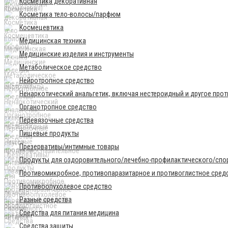
Косметика декоративная
Косметика тело-волосы/парфюм
Космецевтика
Медицинская техника
Медицинские изделия и инструменты
Метаболическое средство
Нейротропное средство
Ненаркотический анальгетик, включая нестероидный и другое про
Органотропное средство
Перевязочные средства
Пищевые продукты
Презервативы/интимные товары
Продукты для оздоровительного/лечебно-профилактического/спор
Противомикробное, противопаразитарное и противоглистное сред
Противоопухолевое средство
Разные средства
Средства для питания медицина
Средства защиты