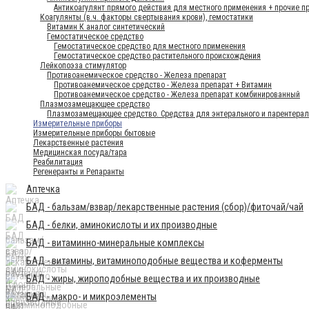
Антикоагулянт прямого действия для местного применения + прочие п
Коагулянты (в.ч. факторы свертывания крови), гемостатики
Витамин К аналог синтетический
Гемостатическое средство
Гемостатическое средство для местного применения
Гемостатическое средство растительного происхождения
Лейкопоэза стимулятор
Противоанемическое средство - Железа препарат
Противоанемическое средство - Железа препарат + Витамин
Противоанемическое средство - Железа препарат комбинированный
Плазмозамещающее средство
Плазмозамещающее средство. Средства для энтерального и парентерал
Измерительные приборы
Измерительные приборы бытовые
Лекарственные растения
Медицинская посуда/тара
Реабилитация
Регенеранты и Репаранты
Аптечка
БАД - бальзам/взвар/лекарственные растения (сбор)/фиточай/чай
БАД - белки, аминокислоты и их производные
БАД - витаминно-минеральные комплексы
БАД - витамины, витаминоподобные вещества и коферменты
БАД - жиры, жироподобные вещества и их производные
БАД - макро- и микроэлементы