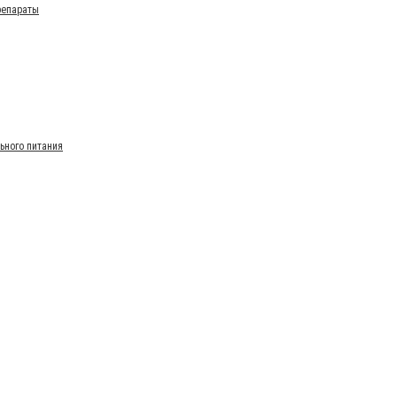
репараты
ьного питания