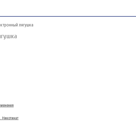
лектронный лягушка
ягушка
именения
. Никотинат