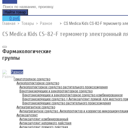
Каталог
Найти товар
0 руб.
Главная
Товары
Разное
CS Medica Kids CS-82-F термометр э
CS Medica Kids CS-82-F термометр электронный л
Фармакологические
группы
Разное
Гематотропное средство
Ангиопротекторное средство
Ангиопротекторное средство растительного происхождения
Венотонизирующее и венопротекторное средство
Венотонизирующее и венопротекторное средство комбинированное
Венотонизирующее средство + Антикоагулянт прямой для местного пр
Венотонизирующие средство растительного происхождения
Антиагрегантное средство
Антиагрегантное средство. Ангиопротектор и корректор микроциркуляции
Антикоагулянт
Антикоагулянт комбинированный
Антикоагулянт непрямого действия
Антикоагулянт прямого действия