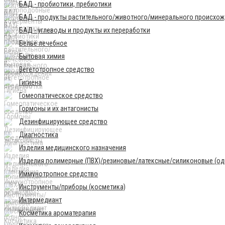
БАД - пробиотики, пребиотики
БАД - продукты растительного/животного/минерального происхо
БАД - углеводы и продукты их переработки
Бельё лечебное
Бытовая химия
Вегетотропное средство
Гигиена
Гомеопатическое средство
Гормоны и их антагонисты
Дезинфицирующее средство
Диагностика
Изделия медицинского назначения
Изделия полимерные (ПВХ)/резиновые/латексные/силиконовые (одн
Иммунотропное средство
Инструменты/приборы (косметика)
Интермедиант
Косметика ароматерапия