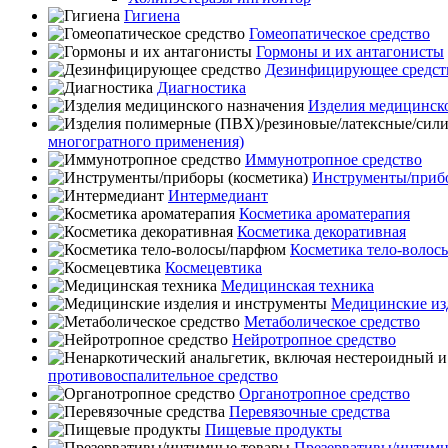
Гигиена
Гомеопатическое средство
Гормоны и их антагонисты
Дезинфицирующее средст
Диагностика
Изделия медицинско
многогратного применения)
Иммунотропное средство
Инструменты/прибо
Интермедиант
Косметика ароматерапия
Косметика декоративная
Косметика тело-воло
Космецевтика
Медицинская техника
Медицинские из
Метаболическое средство
Нейротропное средство
противовоспалительное средство
Органотропное средство
Перевязочные средства
Пищевые продукты
Презервативы/интимн