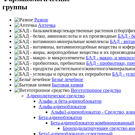
группы
Разное
Аптечка
БАД - б
БАД - вита
БАД - макро- и микроэ
БАД - пробиотики, пр
БАД - угле
Бельё лечебное
Бытовая химия
Вегетотропное средство
Адренолитическое средство
Альфа- и бета-адреноблокатор
Альфа-адреноблокатор
Альфа1-адреноблокатор - Средство, вли
Бета-адреноблокатор
Бета-адреноблокатор комбинированный
Бронходилатирующее средство ко
Бета1-адреноблокатор селективный