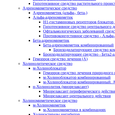
Гипотензивное средство растительного прои
Адреномиметическое средство
Адреномиметик (альфа-, бета-)
Альфа-адреномиметик
H1-гистаминовых рецепторов блокатор
Гипотензивное средство центрального 
Офтальмологических заболеваний средс
Противоконгестивное средство - Альфа
Бета-адреномиметик
Бета-адреномиметик комбинированный
Бронходилатирующее средство ко
Бронходилатирующее средство - Бета2-
Геморроя средство лечения (А)
Холинолитическое средство
м-Холиноблокатор
Геморроя средство лечения природного
м-Холиноблокатор комбинированный
м-Холиноблокатор комбинированный. А
н-Холинолитик (миорелаксант)
Миорелаксант периферического действ
Миорелаксант центрального действия
Холиномиметическое средство
м-Холиномиметик
м-Холиномиметики в комбинациях
Холинэстеразы ингибитор