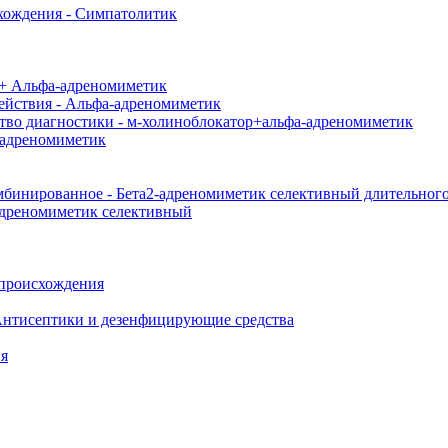
схождения - Симпатолитик
 + Альфа-адреномиметик
действия - Альфа-адреномиметик
тво диагностики - м-холиноблокатор+альфа-адреномиметик
-адреномиметик
мбинированное - Бета2-адреномиметик селективный длительног
адреномиметик селективный
 происхождения
нтисептики и дезенфицирующие средства
ия