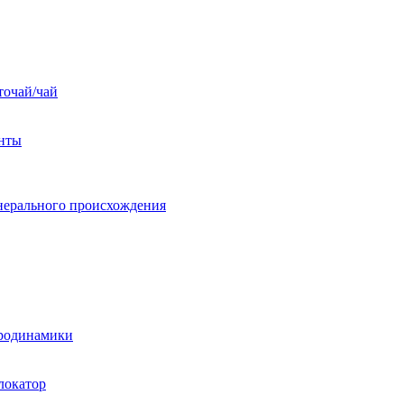
точай/чай
енты
нерального происхождения
уродинамики
локатор