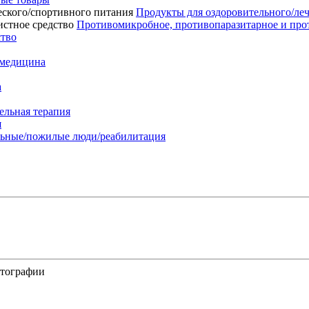
Продукты для оздоровительного/ле
Противомикробное, противопаразитарное и про
ство
 медицина
а
ельная терапия
я
льные/пожилые люди/реабилитация
отографии