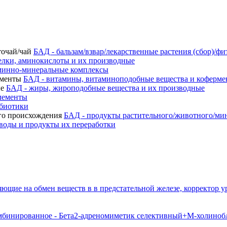
БАД - бальзам/взвар/лекарственные растения (сбор)/фи
елки, аминокислоты и их производные
минно-минеральные комплексы
БАД - витамины, витаминоподобные вещества и коферм
БАД - жиры, жироподобные вещества и их производные
лементы
ебиотики
БАД - продукты растительного/животного/ми
воды и продукты их переработки
яющие на обмен веществ в в предстательной железе, корректор 
мбинированное - Бета2-адреномиметик селективный+М-холиноб